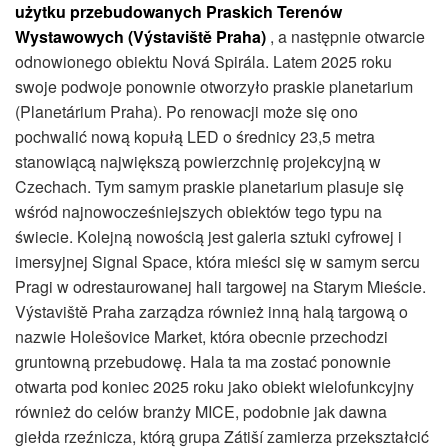
użytku przebudowanych Praskich Terenów
Wystawowych (Výstaviště Praha)
, a następnie otwarcie
odnowionego obiektu Nová Spirála. Latem 2025 roku
swoje podwoje ponownie otworzyło praskie planetarium
(Planetárium Praha). Po renowacji może się ono
pochwalić nową kopułą LED o średnicy 23,5 metra
stanowiącą największą powierzchnię projekcyjną w
Czechach. Tym samym praskie planetarium plasuje się
wśród najnowocześniejszych obiektów tego typu na
świecie. Kolejną nowością jest galeria sztuki cyfrowej i
imersyjnej Signal Space, która mieści się w samym sercu
Pragi w odrestaurowanej hali targowej na Starym Mieście.
Výstaviště Praha zarządza również inną halą targową o
nazwie Holešovice Market, która obecnie przechodzi
gruntowną przebudowę. Hala ta ma zostać ponownie
otwarta pod koniec 2025 roku jako obiekt wielofunkcyjny
również do celów branży MICE, podobnie jak dawna
giełda rzeźnicza, którą grupa Zátiší zamierza przekształcić