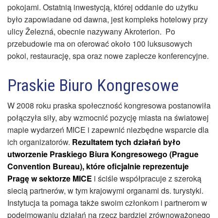
pokojami. Ostatnią inwestycją, której oddanie do użytku
było zapowiadane od dawna, jest kompleks hotelowy przy
ulicy Železná, obecnie nazywany Akroterion. Po
przebudowie ma on oferować około 100 luksusowych
pokoi, restaurację, spa oraz nowe zaplecze konferencyjne.
Praskie Biuro Kongresowe
W 2008 roku praska społeczność kongresowa postanowiła
połączyła siły, aby wzmocnić pozycję miasta na światowej
mapie wydarzeń MICE i zapewnić niezbędne wsparcie dla
ich organizatorów.
Rezultatem tych działań było
utworzenie Praskiego Biura Kongresowego (Prague
Convention Bureau), które oficjalnie reprezentuje
Pragę w sektorze MICE
i ściśle współpracuje z szeroką
siecią partnerów, w tym krajowymi organami ds. turystyki.
Instytucja ta pomaga także swoim członkom i partnerom w
podejmowaniu działań na rzecz bardziej zrównoważonego