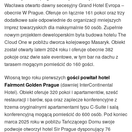
Wacława otwarto dawny secesyjny Grand Hotel Evropa –
obecnie W Prague. Oferuje on łącznie 161 pokoi oraz trzy
dodatkowe sale odpowiednie do organizacji mniejszych
imprez towarzyskich dla maksymalnie 50 osób. Zupełnie
nowym projektem deweloperskim była budowa hotelu The
Cloud One w pobliżu dworca kolejowego Masaryk. Obiekt
został otwarty latem 2024 roku i oferuje obecnie 382
pokoje oraz dwie sale eventowe, w tym bar na dachu z
tarasem mogącym pomieścić do 160 gości.
Wiosną tego roku pierwszych
gości powitał hotel
Fairmont Golden Prague
(dawniej InterContinental
Hotel). Obiekt oferuje 320 pokoi i apartamentów, sześć
restauracji i barów, spa oraz zaplecze konferencyjne z
trzema oryginalnymi apartamentami typu C-Suite i salą
konferencyjną mogącą pomieścić do 600 osób. Pod koniec
marca 2025 roku w pobliżu Tańczącego Domu swoje
podwoje otworzył hotel Sir Prague dysponujący 76