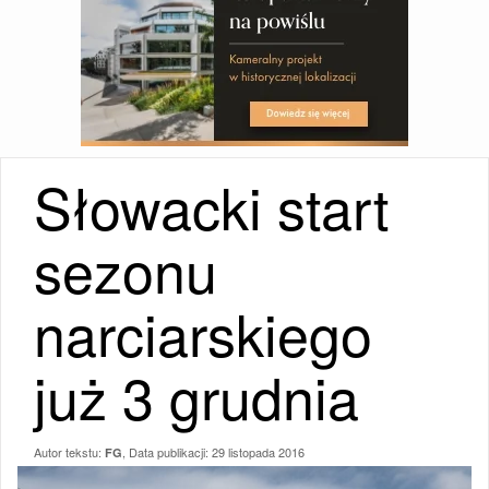
Słowacki start
sezonu
narciarskiego
już 3 grudnia
Autor tekstu:
, Data publikacji:
29 listopada 2016
FG