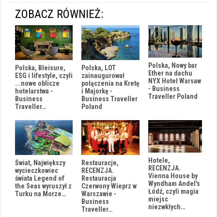
ZOBACZ RÓWNIEŻ:
Polska, Nowy bar
Polska, Bleisure,
Polska, LOT
Ether na dachu
ESG i lifestyle, czyli
zainaugurował
NYX Hotel Warsaw
...nowe oblicze
połączenia na Kretę
- Business
hotelarstwa -
i Majorkę -
Traveller Poland
Business
Business Traveller
Traveller…
Poland
Hotele,
Świat, Największy
Restauracje,
RECENZJA.
wycieczkowiec
RECENZJA.
Vienna House by
świata Legend of
Restauracja
Wyndham Andel's
the Seas wyruszył z
Czerwony Wieprz w
Łódź, czyli magia
Turku na Morze…
Warszawie -
miejsc
Business
niezwkłych…
Traveller…