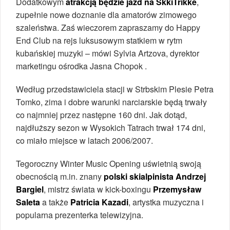
Dodatkowym
atrakcją będzie jazd na SkkiTrikke
,
zupełnie nowe doznanie dla amatorów zimowego
szaleństwa. Zaś wieczorem zapraszamy do Happy
End Club na rejs luksusowym statkiem w rytm
kubańskiej muzyki – mówi Sylvia Artzova, dyrektor
marketingu ośrodka Jasna Chopok .
Według przedstawiciela stacji w Strbskim Plesie Petra
Tomko, zima i dobre warunki narciarskie będą trwały
co najmniej przez następne 160 dni. Jak dotąd,
najdłuższy sezon w Wysokich Tatrach trwał 174 dni,
co miało miejsce w latach 2006/2007.
Tegoroczny Winter Music Opening uświetnią swoją
obecnością m.in. znany
polski skialpinista Andrzej
Bargiel
, mistrz świata w kick-boxingu
Przemysław
Saleta
a także
Patricia Kazadi
, artystka muzyczna i
popularna prezenterka telewizyjna.