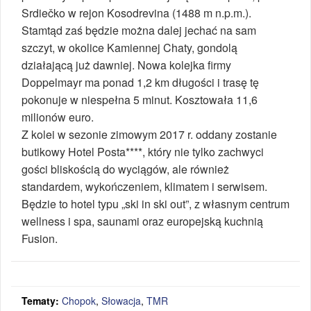
Srdiečko w rejon Kosodrevina (1488 m n.p.m.).
Stamtąd zaś będzie można dalej jechać na sam
szczyt, w okolice Kamiennej Chaty, gondolą
działającą już dawniej. Nowa kolejka firmy
Doppelmayr ma ponad 1,2 km długości i trasę tę
pokonuje w niespełna 5 minut. Kosztowała 11,6
milionów euro.
Z kolei w sezonie zimowym 2017 r. oddany zostanie
butikowy Hotel Posta****, który nie tylko zachwyci
gości bliskością do wyciągów, ale również
standardem, wykończeniem, klimatem i serwisem.
Będzie to hotel typu „ski in ski out”, z własnym centrum
wellness i spa, saunami oraz europejską kuchnią
Fusion.
Tematy:
Chopok
,
Słowacja
,
TMR