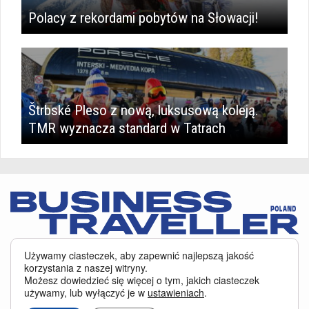
Polacy z rekordami pobytów na Słowacji!
Štrbské Pleso z nową, luksusową koleją.
TMR wyznacza standard w Tatrach
Serwis BusinessTraveller.pl wykorzystuje pliki cookies
oraz inne
Używamy ciasteczek, aby zapewnić najlepszą jakość
technologie o analogicznym charakterze, przede wszystkim w celu
korzystania z naszej witryny.
zapewnienia Państwu najlepszej jakości oferowanych usług, a ponadto w
Możesz dowiedzieć się więcej o tym, jakich ciasteczek
celach statystycznych i reklamowych. Korzystanie z serwisu oznacza, że pliki
używamy, lub wyłączyć je w
ustawieniach
.
te będą zapisywane w Państwa komputerze. Więcej na temat
plików cookies
.