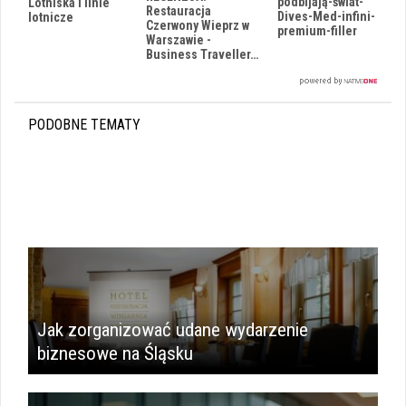
podbijają-świat-
Lotniska i linie
Restauracja
Dives-Med-infini-
lotnicze
Czerwony Wieprz w
premium-filler
Warszawie -
Business Traveller…
PODOBNE TEMATY
Jak zorganizować udane wydarzenie
biznesowe na Śląsku