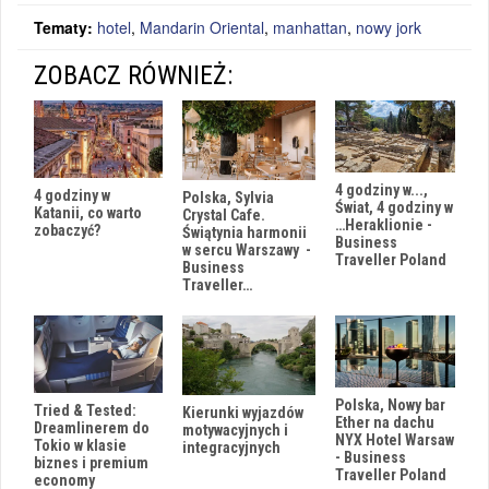
Tematy:
hotel
,
Mandarin Oriental
,
manhattan
,
nowy jork
ZOBACZ RÓWNIEŻ:
4 godziny w...,
4 godziny w
Polska, Sylvia
Świat, 4 godziny w
Katanii, co warto
Crystal Cafe.
…Heraklionie -
zobaczyć?
Świątynia harmonii
Business
w sercu Warszawy -
Traveller Poland
Business
Traveller…
Polska, Nowy bar
Tried & Tested:
Kierunki wyjazdów
Ether na dachu
Dreamlinerem do
motywacyjnych i
NYX Hotel Warsaw
Tokio w klasie
integracyjnych
- Business
biznes i premium
Traveller Poland
economy