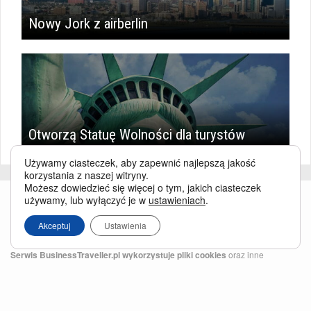
Nowy Jork z airberlin
Otworzą Statuę Wolności dla turystów
Używamy ciasteczek, aby zapewnić najlepszą jakość
korzystania z naszej witryny.
Możesz dowiedzieć się więcej o tym, jakich ciasteczek
używamy, lub wyłączyć je w
ustawieniach
.
Akceptuj
Ustawienia
Serwis BusinessTraveller.pl wykorzystuje pliki cookies
oraz inne
technologie o analogicznym charakterze, przede wszystkim w celu
zapewnienia Państwu najlepszej jakości oferowanych usług, a ponadto w
celach statystycznych i reklamowych. Korzystanie z serwisu oznacza, że pliki
te będą zapisywane w Państwa komputerze. Więcej na temat
plików cookies
.