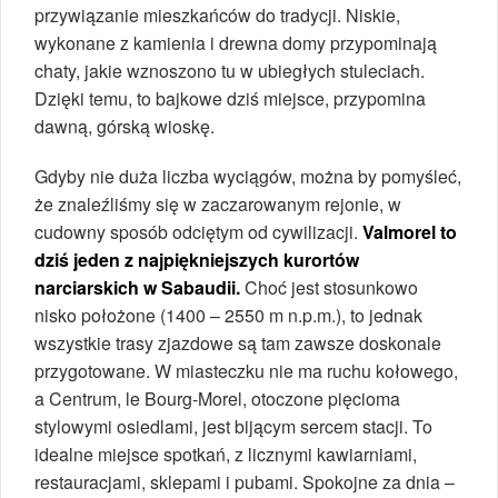
przywiązanie mieszkańców do tradycji. Niskie,
wykonane z kamienia i drewna domy przypominają
chaty, jakie wznoszono tu w ubiegłych stuleciach.
Dzięki temu, to bajkowe dziś miejsce, przypomina
dawną, górską wioskę.
Gdyby nie duża liczba wyciągów, można by pomyśleć,
że znaleźliśmy się w zaczarowanym rejonie, w
cudowny sposób odciętym od cywilizacji.
Valmorel to
dziś jeden z najpiękniejszych kurortów
narciarskich w Sabaudii.
Choć jest stosunkowo
nisko położone (1400 – 2550 m n.p.m.), to jednak
wszystkie trasy zjazdowe są tam zawsze doskonale
przygotowane. W miasteczku nie ma ruchu kołowego,
a Centrum, le Bourg-Morel, otoczone pięcioma
stylowymi osiedlami, jest bijącym sercem stacji. To
idealne miejsce spotkań, z licznymi kawiarniami,
restauracjami, sklepami i pubami. Spokojne za dnia –