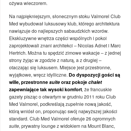
ożywa wieczorem.
Na najpiękniejszym, słonecznym stoku Valmorel Club
Med wybudował luksusowy klub, którego architektura
nawiązuje do najlepszych sabaudzkich wzorów.
Ekskluzywne wnętrza części wspólnych i pokoi
zaprojektowali znani architekci – Nicolas Adnet i Marc
Hertrich. Można tu spędzić zimowe wakacje – z jednej
strony żyjąc w zgodzie z naturą, a z drugiej –
otaczając się luksusem. Miejsce jest przestronne,
wyjątkowe, wręcz idylliczne.
Do dyspozycji gości są
wille, przestronne
suite
oraz pokoje
chalet
zapewniające tak wysoki komfort
, że francuskie
gazety pisząc o otwartym w grudniu 2011 roku Club
Med Valmorel, podkreślają zupełnie nową jakość,
którą wniósł on, proponując swój najwyższej jakości
standard. Club Med Valmorel oferuje 26 ogromnych
suite
, prywatny lounge z widokiem na Mount Blanc,