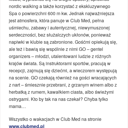
nordic walking a także korzystać z ekskluzywnego
Spa o powierzchni 600 m kw. Jednak najważniejsza
jest atmosfera, która panuje w Club Med, pełna
uśmiechu, zabawy i autentycznej, niewymuszonej
serdeczności, bez służalczych ukłonów, ponieważ
napiwki w klubie są zabronione. Gośćmi opiekują się,
ale też i bawią się wspólnie z nimi GO – gentel
organizers – młodzi, utalentowani ludzie z różnych
krajów świata. Są instruktorami sportów, pracują w
recepcji, zajmują się dziećmi, a wieczorem występują
na scenie. GO czekają również na gości wracających
z nart – śmiesznie przebrani, z grzanym winem albo z
herbatką z rumem, kawałkiem ciasta, albo świeżymi
ostrygami. Kto by tak na nas czekał? Chyba tylko
mama…
Wszystko o wakacjach w Club Med na stronie
www.clubmed.pl