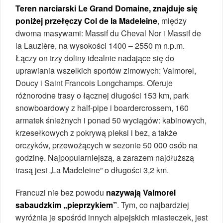
Teren narciarski Le Grand Domaine, znajduje się
poniżej przełęczy Col de la Madeleine
, między
dwoma masywami: Massif du Cheval Nor i Massif de
la Lauzière, na wysokości 1400 – 2550 m n.p.m.
Łączy on trzy doliny idealnie nadające się do
uprawiania wszelkich sportów zimowych: Valmorel,
Doucy i Saint Francois Longchamps. Oferuje
różnorodne trasy o łącznej długości 153 km, park
snowboardowy z half-pipe i boardercrossem, 160
armatek śnieżnych i ponad 50 wyciągów: kabinowych,
krzesełkowych z pokrywą pleksi i bez, a także
orczyków, przewożących w sezonie 50 000 osób na
godzinę. Najpopularniejszą, a zarazem najdłuższą
trasą jest „La Madeleine” o długości 3,2 km.
Francuzi nie bez powodu
nazywają Valmorel
sabaudzkim „pieprzykiem”
. Tym, co najbardziej
wyróżnia je spośród innych alpejskich miasteczek, jest