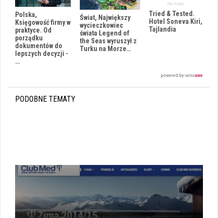
Tried & Tested.
Polska,
Świat, Największy
Hotel Soneva Kiri,
Księgowość firmy w
wycieczkowiec
Tajlandia
praktyce. Od
świata Legend of
porządku
the Seas wyruszył z
dokumentów do
Turku na Morze…
lepszych decyzji -
…
PODOBNE TEMATY