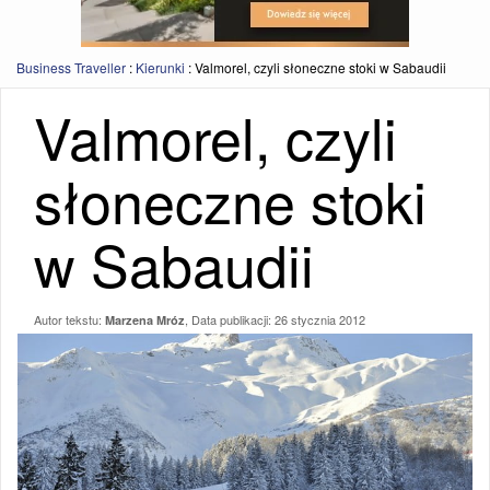
Business Traveller
:
Kierunki
:
Valmorel, czyli słoneczne stoki w Sabaudii
Valmorel, czyli
słoneczne stoki
w Sabaudii
Autor tekstu:
, Data publikacji:
26 stycznia 2012
Marzena Mróz