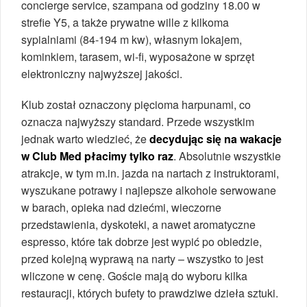
concierge service, szampana od godziny 18.00 w
strefie Y5, a także prywatne wille z kilkoma
sypialniami (84-194 m kw), własnym lokajem,
kominkiem, tarasem, wi-fi, wyposażone w sprzęt
elektroniczny najwyższej jakości.
Klub został oznaczony pięcioma harpunami, co
oznacza najwyższy standard. Przede wszystkim
jednak warto wiedzieć, że
decydując się na wakacje
w Club Med płacimy tylko raz
. Absolutnie wszystkie
atrakcje, w tym m.in. jazda na nartach z instruktorami,
wyszukane potrawy i najlepsze alkohole serwowane
w barach, opieka nad dziećmi, wieczorne
przedstawienia, dyskoteki, a nawet aromatyczne
espresso, które tak dobrze jest wypić po obiedzie,
przed kolejną wyprawą na narty – wszystko to jest
wliczone w cenę. Goście mają do wyboru kilka
restauracji, których bufety to prawdziwe dzieła sztuki.