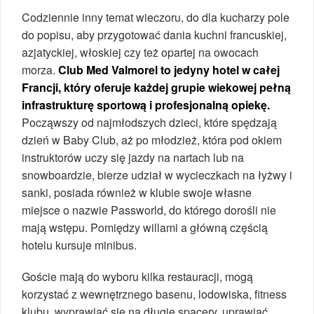
Codziennie inny temat wieczoru, do dla kucharzy pole
do popisu, aby przygotować dania kuchni francuskiej,
azjatyckiej, włoskiej czy też opartej na owocach
morza.
Club Med Valmorel to jedyny hotel w całej
Francji, który oferuje każdej grupie wiekowej pełną
infrastrukturę sportową i profesjonalną opiekę.
Począwszy od najmłodszych dzieci, które spędzają
dzień w Baby Club, aż po młodzież, która pod okiem
instruktorów uczy się jazdy na nartach lub na
snowboardzie, bierze udział w wycieczkach na łyżwy i
sanki, posiada również w klubie swoje własne
miejsce o nazwie Passworld, do którego dorośli nie
mają wstępu. Pomiędzy willami a główną częścią
hotelu kursuje minibus.
Goście mają do wyboru kilka restauracji, mogą
korzystać z wewnętrznego basenu, lodowiska, fitness
klubu, wyprawiać się na długie spacery, uprawiać