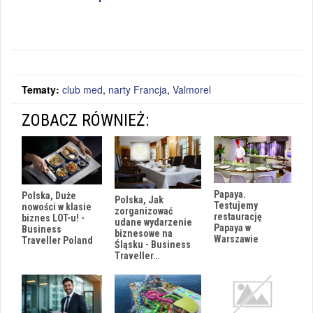
Tematy:
club med
,
narty Francja
,
Valmorel
ZOBACZ RÓWNIEŻ:
Papaya.
Polska, Duże
Polska, Jak
Testujemy
nowości w klasie
zorganizować
restaurację
biznes LOT-u! -
udane wydarzenie
Papaya w
Business
biznesowe na
Warszawie
Traveller Poland
Śląsku - Business
Traveller…