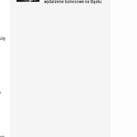
wydarzenie biznesowe na Śląsku
ulę
ę
owo