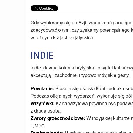
Gdy wybieramy się do Azji, warto znać panując
zdecydować o tym, czy zyskamy potencjalnego k
w różnych krajach azjatyckich.
INDIE
Indie, dawna kolonia brytyjska, to tygiel kultur
akceptują i zachodnie, i typowo indyjskie gesty.
Powitanie:
Stosuje się uścisk dłoni, jednak oso
Podczas oficjalnych wydarzeń, wykonuje się pół
Wizytówki:
Karta wizytowa powinna być podawa
z drugą osobą.
Zwroty grzecznościowe:
W indyjskiej kulturze 
i „Mrs”.
Punktualność:
Hindusi zwykle są punktualni, a