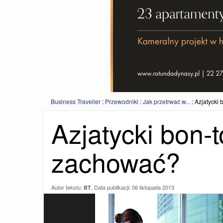
Business Traveller
:
Przewodniki
:
Jak przetrwać w...
:
Azjatycki 
Azjatycki bon-t
zachować?
Autor tekstu:
, Data publikacji:
06 listopada 2013
BT