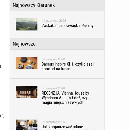
Najnowszy Kierunek
14 czerwca 2026
Zaskakujące słowackie Pieniny
Najnowsze
06 sierpnia 2026
Baseus Inspire XH1, czyli cisza i
i
komfort na trasie
05 sierpnia 2026
RECENZJA. Vienna House by
Wyndham Andel’s Łódź, czyli
magia miejsc niezwkłych
”,
05 sierpnia 2026
Jak zorganizować udane