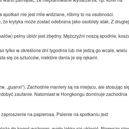
potkań nie jest mile widziane, róbmy to na osobności.
 że krytyka może zostać odebrana jako osobisty atak. Z drugiej
 upałów) pełny ubiór jest zbędny. Mężczyźni noszą spodnie, kosz
o tylko w określone dni tygodnia lub nie jedzą go wcale, wielu
sta się ze sztućców, niektóre dania je się rękami.
tzw. „guanxi”). Zachodnie maniery są na miejscu, ale stosując si
 zdobyć zaufanie. Natomiast w Hongkongu dominuje zachodnia
zaproszenie na papierosa. Palenie na spotkaniu jest
ależą do kogoś ważnego, warto lekko się ukłonić. Pierwsze sł