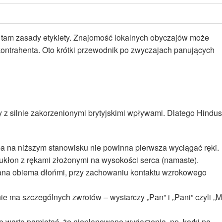
e tam zasady etykiety. Znajomość lokalnych obyczajów może
ontrahenta. Oto krótki przewodnik po zwyczajach panujących
owy z silnie zakorzenionymi brytyjskimi wpływami. Dlatego Hindus
ba na niższym stanowisku nie powinna pierwsza wyciągać ręki.
ukłon z rękami złożonymi na wysokości serca (namaste).
na obiema dłońmi, przy zachowaniu kontaktu wzrokowego
nie ma szczególnych zwrotów – wystarczy „Pan” i „Pani” czyli „Mr
le warto pamiętać, że nieplanowane wydarzenia, np. korki na