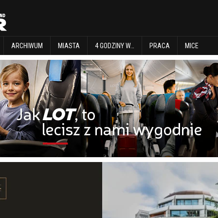
EXPLORE
ARCHIWUM
MIASTA
4 GODZINY W…
PRACA
MICE
ARCHIWUM
MIASTA
4 GODZINY W…
PRACA
MICE