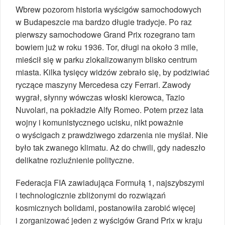
Wbrew pozorom historia wyścigów samochodowych
w Budapeszcie ma bardzo długie tradycje. Po raz
pierwszy samochodowe Grand Prix rozegrano tam
bowiem już w roku 1936. Tor, długi na około 3 mile,
mieścił się w parku zlokalizowanym blisko centrum
miasta. Kilka tysięcy widzów zebrało się, by podziwiać
ryczące maszyny Mercedesa czy Ferrari. Zawody
wygrał, słynny wówczas włoski kierowca, Tazio
Nuvolari, na pokładzie Alfy Romeo. Potem przez lata
wojny i komunistycznego ucisku, nikt poważnie
o wyścigach z prawdziwego zdarzenia nie myślał. Nie
było tak zwanego klimatu. Aż do chwili, gdy nadeszło
delikatne rozluźnienie polityczne.
Federacja FIA zawiadująca Formułą 1, najszybszymi
i technologicznie zbliżonymi do rozwiązań
kosmicznych bolidami, postanowiła zarobić więcej
i zorganizować jeden z wyścigów Grand Prix w kraju