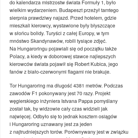
do kalendarza mistrzostw świata Formuły 1, było
wielkim wydarzeniem. Budapeszt przeżył tamtego
sierpnia prawdziwy najazd. Przed hotelem, gdzie
mieszkali kierowcy, wystawione były błyszczące
w słońcu bolidy. Turyści z całej Europy, w tym
mnóstwo Skandynawów, robili tysiące zdjęć.
Na Hungaroringu pojawiali się od początku także
Polacy, a kiedy w doborowej stawce najlepszych
kierowców świata pojawił się Robert Kubica, jego
fanów z biało-czerwonymi flagami nie brakuje.
Tor Hungaroring ma długość 4381 metrów. Podczas
zawodów F1 pokonywany jest 70 razy. Projekt
węgierskiego inżyniera Istvana Pappa pomyślany
został tak, by widzowie cały czas widzieli jak
najwięcej. Odbyło się to jednak kosztem osiągów
i Hungaroring uznawany jest za jeden
z najtrudniejszych torów. Porównywany jest w związku