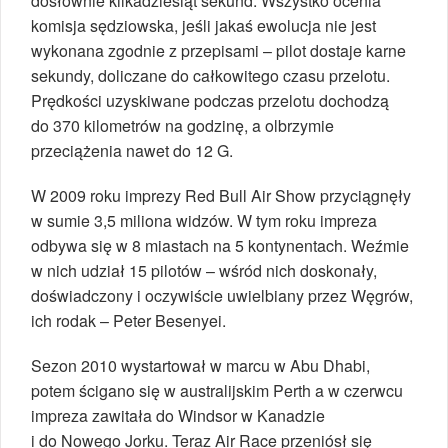
dosłownie kilkadziesiąt sekund. Wszystko ocenia
komisja sędziowska, jeśli jakaś ewolucja nie jest
wykonana zgodnie z przepisami – pilot dostaje karne
sekundy, doliczane do całkowitego czasu przelotu.
Prędkości uzyskiwane podczas przelotu dochodzą
do 370 kilometrów na godzinę, a olbrzymie
przeciążenia nawet do 12 G.
W 2009 roku imprezy Red Bull Air Show przyciągnęły
w sumie 3,5 miliona widzów. W tym roku impreza
odbywa się w 8 miastach na 5 kontynentach. Weźmie
w nich udział 15 pilotów – wśród nich doskonały,
doświadczony i oczywiście uwielbiany przez Węgrów,
ich rodak – Peter Besenyei.
Sezon 2010 wystartował w marcu w Abu Dhabi,
potem ścigano się w australijskim Perth a w czerwcu
impreza zawitała do Windsor w Kanadzie
i do Nowego Jorku. Teraz Air Race przeniósł się