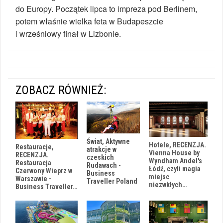
do Europy. Początek lipca to impreza pod Berlinem,
potem właśnie wielka feta w Budapeszcie
i wrześniowy finał w Lizbonie.
ZOBACZ RÓWNIEŻ:
Świat, Aktywne
Hotele, RECENZJA.
Restauracje,
atrakcje w
Vienna House by
RECENZJA.
czeskich
Wyndham Andel's
Restauracja
Rudawach -
Łódź, czyli magia
Czerwony Wieprz w
Business
miejsc
Warszawie -
Traveller Poland
niezwkłych…
Business Traveller…