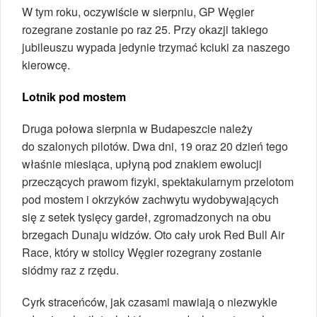
W tym roku, oczywiście w sierpniu, GP Węgier
rozegrane zostanie po raz 25. Przy okazji takiego
jubileuszu wypada jedynie trzymać kciuki za naszego
kierowcę.
Lotnik pod mostem
Druga połowa sierpnia w Budapeszcie należy
do szalonych pilotów. Dwa dni, 19 oraz 20 dzień tego
właśnie miesiąca, upłyną pod znakiem ewolucji
przeczących prawom fizyki, spektakularnym przelotom
pod mostem i okrzyków zachwytu wydobywających
się z setek tysięcy gardeł, zgromadzonych na obu
brzegach Dunaju widzów. Oto cały urok Red Bull Air
Race, który w stolicy Węgier rozegrany zostanie
siódmy raz z rzędu.
Cyrk straceńców, jak czasami mawiają o niezwykle