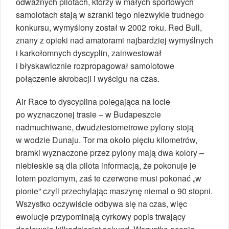
odważnych pilotach, którzy w małych sportowych
samolotach stają w szranki tego niezwykle trudnego
konkursu, wymyślony został w 2002 roku. Red Bull,
znany z opieki nad amatorami najbardziej wymyślnych
i karkołomnych dyscyplin, zainwestował
i błyskawicznie rozpropagował samolotowe
połączenie akrobacji i wyścigu na czas.
Air Race to dyscyplina polegająca na locie
po wyznaczonej trasie – w Budapeszcie
nadmuchiwane, dwudziestometrowe pylony stoją
w wodzie Dunaju. Tor ma około pięciu kilometrów,
bramki wyznaczone przez pylony mają dwa kolory –
niebieskie są dla pilota informacją, że pokonuje je
lotem poziomym, zaś te czerwone musi pokonać „w
pionie” czyli przechylając maszynę niemal o 90 stopni.
Wszystko oczywiście odbywa się na czas, więc
ewolucje przypominają cyrkowy popis trwający