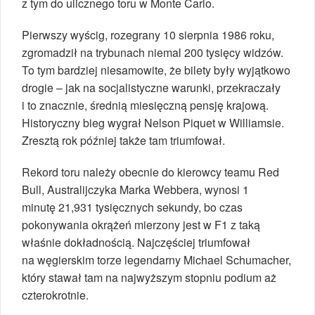
z tym do ulicznego toru w Monte Carlo.
Pierwszy wyścig, rozegrany 10 sierpnia 1986 roku,
zgromadził na trybunach niemal 200 tysięcy widzów.
To tym bardziej niesamowite, że bilety były wyjątkowo
drogie – jak na socjalistyczne warunki, przekraczały
i to znacznie, średnią miesięczną pensję krajową.
Historyczny bieg wygrał Nelson Piquet w Williamsie.
Zresztą rok później także tam triumfował.
Rekord toru należy obecnie do kierowcy teamu Red
Bull, Australijczyka Marka Webbera, wynosi 1
minutę 21,931 tysięcznych sekundy, bo czas
pokonywania okrążeń mierzony jest w F1 z taką
właśnie dokładnością. Najczęściej triumfował
na węgierskim torze legendarny Michael Schumacher,
który stawał tam na najwyższym stopniu podium aż
czterokrotnie.