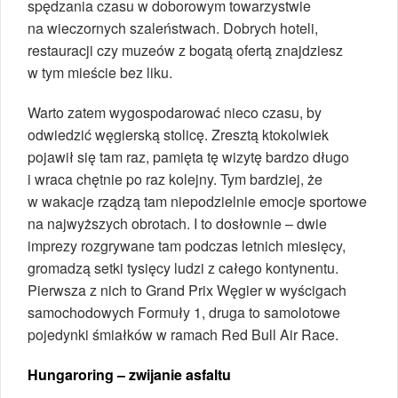
spędzania czasu w doborowym towarzystwie
na wieczornych szaleństwach. Dobrych hoteli,
restauracji czy muzeów z bogatą ofertą znajdziesz
w tym mieście bez liku.
Warto zatem wygospodarować nieco czasu, by
odwiedzić węgierską stolicę. Zresztą ktokolwiek
pojawił się tam raz, pamięta tę wizytę bardzo długo
i wraca chętnie po raz kolejny. Tym bardziej, że
w wakacje rządzą tam niepodzielnie emocje sportowe
na najwyższych obrotach. I to dosłownie – dwie
imprezy rozgrywane tam podczas letnich miesięcy,
gromadzą setki tysięcy ludzi z całego kontynentu.
Pierwsza z nich to Grand Prix Węgier w wyścigach
samochodowych Formuły 1, druga to samolotowe
pojedynki śmiałków w ramach Red Bull Air Race.
Hungaroring – zwijanie asfaltu