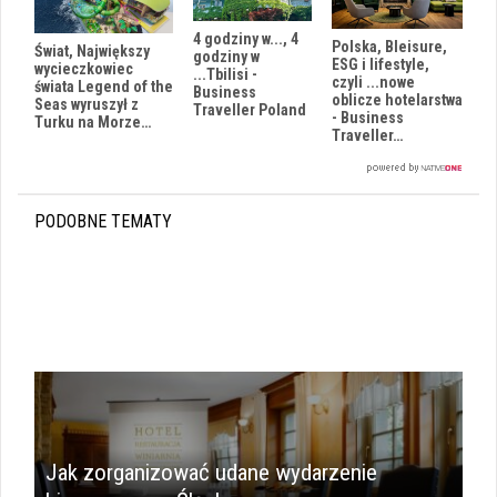
4 godziny w..., 4
Polska, Bleisure,
Świat, Największy
godziny w
ESG i lifestyle,
wycieczkowiec
...Tbilisi -
czyli ...nowe
świata Legend of the
Business
oblicze hotelarstwa
Seas wyruszył z
Traveller Poland
- Business
Turku na Morze…
Traveller…
PODOBNE TEMATY
Jak zorganizować udane wydarzenie