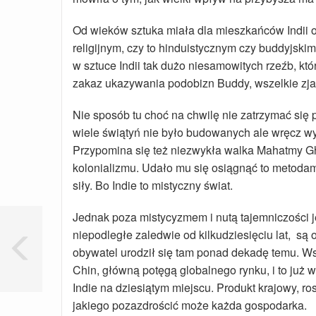
Od wieków sztuka miała dla mieszkańców Indii 
religijnym, czy to hinduistycznym czy buddyjski
w sztuce Indii tak dużo niesamowitych rzeźb, k
zakaz ukazywania podobizn Buddy, wszelkie zja
Nie sposób tu choć na chwilę nie zatrzymać się p
wiele świątyń nie było budowanych ale wręcz w
Przypomina się też niezwykła walka Mahatmy Gh
kolonializmu. Udało mu się osiągnąć to metodam
siły. Bo Indie to mistyczny świat.
Jednak poza mistycyzmem i nutą tajemniczości jes
niepodległe zaledwie od kilkudziesięciu lat, są 
obywatel urodził się tam ponad dekadę temu. Ws
Chin, główną potęgą globalnego rynku, i to już w
Indie na dziesiątym miejscu. Produkt krajowy, r
jakiego pozazdrościć może każda gospodarka.