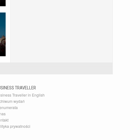
i
USINESS TRAVELLER
siness Traveller in English
chiwum wydań
enumerata
nas
ntakt
lityka prywatności