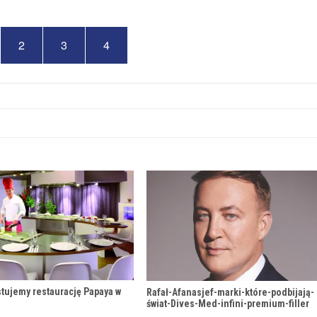
2
3
4
stujemy restaurację Papaya w
Rafał-Afanasjef-marki-które-podbijają-
świat-Dives-Med-infini-premium-filler