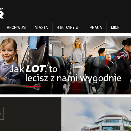
EXPLORE
ARCHIWUM
MIASTA
4 GODZINY W…
PRACA
MICE
ARCHIWUM
MIASTA
4 GODZINY W…
PRACA
MICE