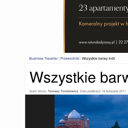
Business Traveller
:
Przewodniki
:
Wszystkie barwy Indii
Wszystkie barw
Autor tekstu:
, Data publikacji:
18 listopada 2011
Tomasz Tomkiewicz