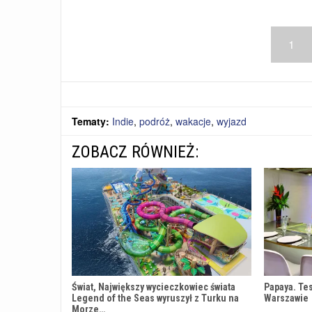
1
Tematy:
Indie
,
podróż
,
wakacje
,
wyjazd
ZOBACZ RÓWNIEŻ:
Świat, Największy wycieczkowiec świata
Papaya. Te
Legend of the Seas wyruszył z Turku na
Warszawie
Morze…