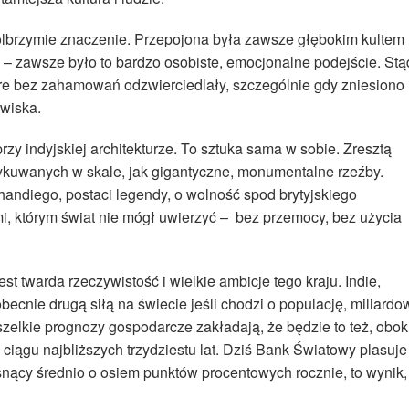
olbrzymie znaczenie. Przepojona była zawsze głębokim kultem
m – zawsze było to bardzo osobiste, emocjonalne podejście. Stą
tóre bez zahamowań odzwierciedlały, szczególnie gdy zniesiono
wiska.
rzy indyjskiej architekturze. To sztuka sama w sobie. Zresztą
ykuwanych w skale, jak gigantyczne, monumentalne rzeźby.
andiego, postaci legendy, o wolność spod brytyjskiego
i, którym świat nie mógł uwierzyć – bez przemocy, bez użycia
t twarda rzeczywistość i wielkie ambicje tego kraju. Indie,
obecnie drugą siłą na świecie jeśli chodzi o populację, miliardo
zelkie prognozy gospodarcze zakładają, że będzie to też, obok
 ciągu najbliższych trzydziestu lat. Dziś Bank Światowy plasuje
osnący średnio o osiem punktów procentowych rocznie, to wynik,