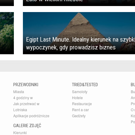
Egipt Last Minute. Idealny kierunek na szybk
wypoczynek, gdy prowadzisz biznes
PRZEWODNIKI
TRIED&TESTED
B
Miasta
Samoloty
Bu
4 godziny w
Hotele
Ar
Jak przetrwać w
Restauracje
Pr
Lotniska
Rent a car
O 
Aplikacje podróżnicze
Gadżety
Ko
Po
GALERIE ZDJĘĆ
Kierunki