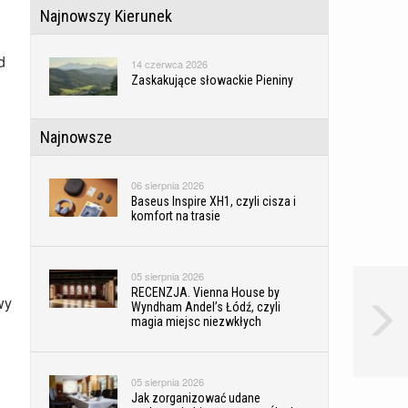
Najnowszy Kierunek
d
14 czerwca 2026
Zaskakujące słowackie Pieniny
Najnowsze
06 sierpnia 2026
Baseus Inspire XH1, czyli cisza i
komfort na trasie
05 sierpnia 2026
RECENZJA. Vienna House by
wy
Wyndham Andel’s Łódź, czyli
magia miejsc niezwkłych
05 sierpnia 2026
Jak zorganizować udane