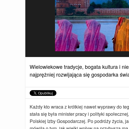
Wielowiekowe tradycje, bogata kultura i niez
najprężniej rozwijająca się gospodarka św
Każdy kto wraca z krótkiej nawet wyprawy do te
stała się była minister pracy i polityki społeczn
Polskiej Izby Gospodarczej. Po podróży życia, ja
mówiła o tym, jak wielki wpływ na przybysza ma t