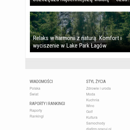
​Relaks w harmonii z naturą. Komfort i
wyciszenie w Lake Park Łagów
WIADOMOŚCI
STYL ŻYCIA
Polska
Zdrowie i uroda
Świat
Moda
Kuchnia
RAPORTY I RANKINGI
Wino
Raporty
Golf
Rankingi
Kultura
Samochody
dlafirm.pracuj.pl