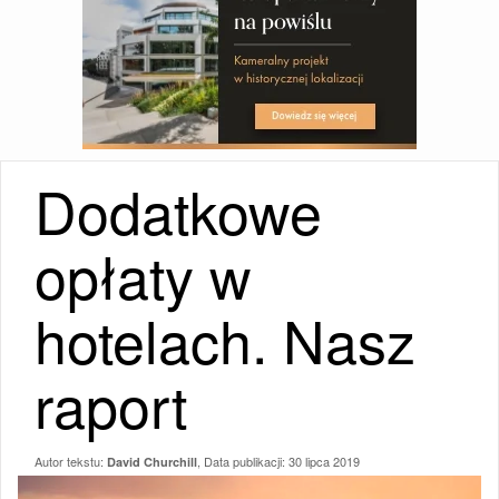
Dodatkowe
opłaty w
hotelach. Nasz
raport
Autor tekstu:
, Data publikacji:
30 lipca 2019
David Churchill