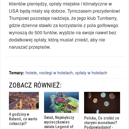
klientów pieniędzy, opłaty miejskie i klimatyczne w
USA będą miały się dobrze. Tymczasem prezydentowi
Trumpowi pozostaje nadzieja, że jego klub Turnberry,
gdzie dzienne stawki za korzystanie z pola golfowego
wynoszą do 500 funtów, wyjdzie na swoje nawet bez
dodatkowej opłaty, którą musiał znieść, aby nie
naruszać przepisów.
Tematy:
hotele
,
noclegi w hotelach
,
opłaty w hotelach
ZOBACZ RÓWNIEŻ:
4 godziny w
Świat, Największy
Polska, Co zrobić ze
Katanii, co warto
wycieczkowiec
starymi monetami?
zobaczyć?
świata Legend of
Podpowiadamy! -