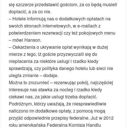
się szczerze przedstawić gościom, za co będą musieli
dopłacić, a za co nie.
– Hotele informują nas o dodatkowych opłatach na
swoich stronach internetowych, w e-mailach z
potwierdzeniem rezerwacji czy też pokojowych menu
– mówi Hanson.
– Oskarżenia o ukrywanie opłat wynikają w dużej
mierze z tego, iż goście przyzwyczaili się do
niepłacenia za niektóre usługi i rzadko kiedy
sprawdzają, czy polityka danego hotelu lub sieci nie
uległa zmianie – dodaje.
Można to zrozumieć – rezerwując pokój, najczęściej
interesuje nas stawka za nocleg i rzadko kiedy
ciekawi nas, za jakie usługi trzeba dopłacić.
Podróżnym, którzy uważają, że niesprawiedliwie
naliczono im dodatkowe opłaty, z pomocą mogą
przyjść odpowiednie przepisy federalne. Już w 2012
roku amerykańska Federalna Komisja Handlu