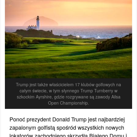
Trump jest także właścicielem 17 klubów golfowych na
całym świecie, w tym słynnego Trump Turnberry w
szkockim Ayrshire, gdzie rozgrywane są zawody Ailsa
Open Championship.
Ponoć prezydent Donald Trump jest najbardziej
zapalonym golfistą spośród wszystkich nowych
lokatorów zachodniego skrzydła Białego Domu i