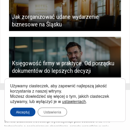
Jak zorganizować udane wydarzenie
biznesowe na Śląsku
Księgowość firmy w praktyce. Od porządku
dokumentów do lepszych decyzji
Używamy ciasteczek, aby zapewnić najlepszą jakość
korzystania z naszej witryny.
Możesz dowiedzieć się więcej o tym, jakich ciasteczek
używamy, lub wyłączyć je w
ustawieniach
.
Akceptuj
Ustawienia
Serwis BusinessTraveller.pl wykorzystuje pliki cookies
oraz inne
technologie o analogicznym charakterze, przede wszystkim w celu