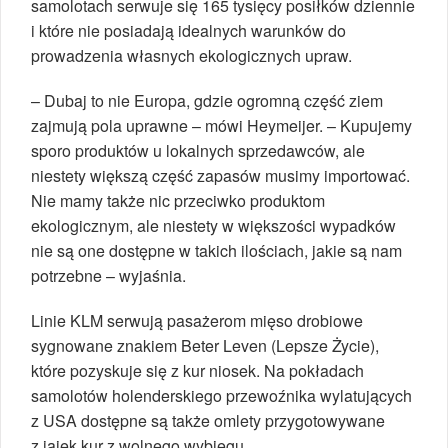
samolotach serwuje się 165 tysięcy posiłków dziennie
i które nie posiadają idealnych warunków do
prowadzenia własnych ekologicznych upraw.
– Dubaj to nie Europa, gdzie ogromną część ziem
zajmują pola uprawne – mówi Heymeijer. – Kupujemy
sporo produktów u lokalnych sprzedawców, ale
niestety większą część zapasów musimy importować.
Nie mamy także nic przeciwko produktom
ekologicznym, ale niestety w większości wypadków
nie są one dostępne w takich ilościach, jakie są nam
potrzebne – wyjaśnia.
Linie KLM serwują pasażerom mięso drobiowe
sygnowane znakiem Beter Leven (Lepsze Życie),
które pozyskuje się z kur niosek. Na pokładach
samolotów holenderskiego przewoźnika wylatujących
z USA dostępne są także omlety przygotowywane
z jajek kur z wolnego wybiegu.