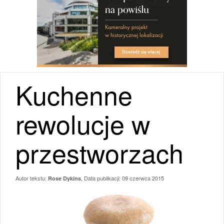
Kuchenne
rewolucje w
przestworzach
Autor tekstu:
, Data publikacji:
09 czerwca 2015
Rose Dykins