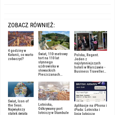
ZOBACZ RÓWNIEŻ:
4 godziny w
Świat, 110-metrowy
Katanii, co warto
Polska, Regent.
tort na 110 lat
zobaczyć?
Jeden z
słynnego
najsłynniejszych
uzdrowiska w
hoteli w Warszawie -
słowackich
Business Traveller…
Pieszczanach…
Świat, Icon of
Lotniska,
the Seas.
Aplikacje na iPhona i
Odkrywamy port
Największy
iPada: Lotniska i
lotniczy w Stambule
statek świata
linie lotnicze