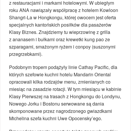
z restauracjami i markami hotelowymi. W ubiegłym
roku ANA nawiązały współpracę z hotelem Kowloon
Shangri-La w Hongkongu, której owocem jest oferta
specjalnych kantońskich posiłków dla pasażerów
Klasy Biznes. Znajdziemy tu wieprzowinę z grilla
z ananasem i bułkami oraz krewetki kung pao ze
szparagami, smażonym ryżem i conpoy (suszonymi
przegrzebkami).
Podobnym tropem podążyły linie Cathay Pacific, dla
których szefowie kuchni hotelu Mandarin Oriental
opracowali kilka rodzajów menu, zmienianych co
miesiąc na zasadzie rotacji. W tym miesiącu w kabinie
Klasy Pierwszej na trasach z Hongkongu do Londynu,
Nowego Jorku i Bostonu serwowane są dania
skomponowane przez nagrodzonego gwiazdkami
Michelina szefa kuchni Uwe Opocensky’ego.