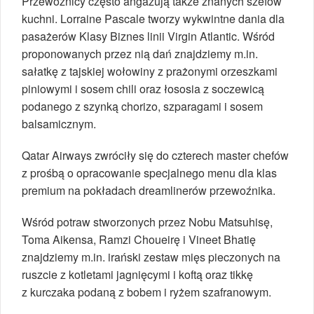
Przewoźnicy często angażują także znanych szefów
kuchni. Lorraine Pascale tworzy wykwintne dania dla
pasażerów Klasy Biznes linii Virgin Atlantic. Wśród
proponowanych przez nią dań znajdziemy m.in.
sałatkę z tajskiej wołowiny z prażonymi orzeszkami
piniowymi i sosem chili oraz łososia z soczewicą
podanego z szynką chorizo, szparagami i sosem
balsamicznym.
Qatar Airways zwróciły się do czterech master chefów
z prośbą o opracowanie specjalnego menu dla klas
premium na pokładach dreamlinerów przewoźnika.
Wśród potraw stworzonych przez Nobu Matsuhisę,
Toma Aikensa, Ramzi Choueirę i Vineet Bhatię
znajdziemy m.in. irański zestaw mięs pieczonych na
ruszcie z kotletami jagnięcymi i koftą oraz tikkę
z kurczaka podaną z bobem i ryżem szafranowym.