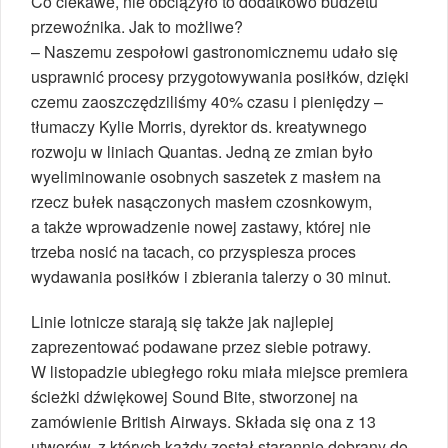
Co ciekawe, nie obciążyło to dodatkowo budżetu
przewoźnika. Jak to możliwe?
– Naszemu zespołowi gastronomicznemu udało się
usprawnić procesy przygotowywania posiłków, dzięki
czemu zaoszczędziliśmy 40% czasu i pieniędzy –
tłumaczy Kylie Morris, dyrektor ds. kreatywnego
rozwoju w liniach Quantas. Jedną ze zmian było
wyeliminowanie osobnych saszetek z masłem na
rzecz bułek nasączonych masłem czosnkowym,
a także wprowadzenie nowej zastawy, której nie
trzeba nosić na tacach, co przyspiesza proces
wydawania posiłków i zbierania talerzy o 30 minut.
Linie lotnicze starają się także jak najlepiej
zaprezentować podawane przez siebie potrawy.
W listopadzie ubiegłego roku miała miejsce premiera
ścieżki dźwiękowej Sound Bite, stworzonej na
zamówienie British Airways. Składa się ona z 13
utworów, z których każdy został starannie dobrany do