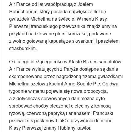
Air France od lat współpracują z Joelem
Robuchonem, który posiada największą liczbę
gwiazdek Michelina na świecie. W menu Klasy
Pierwszej francuskiego przewoźnika znajdziemy na
przykład nadziewane piersi kurczaka, podawane
z wolno gotowaną kapustą ze skwarkami i pasztetem
strasburskim.
Od lutego bieżącego roku w Klasie Biznes samolotów
Air France wylatujących z Paryża dostępne są dania
skomponowane przez nagrodzoną trzema gwiazdkami
Michelina szefową kuchni Anne-Sophie Pic. Co dwa
tygodnie w menu pojawia się nowa propozycja,
a z dotychczas serwowanych dań można było
spróbować choćby pieczonej cielęciny z komosą
ryżową, czerwoną papryką i ananasem. Francuski
przewoźnik postanowił także przywrócić do menu
Klasy Pierwszej znany i lubiany kawior.