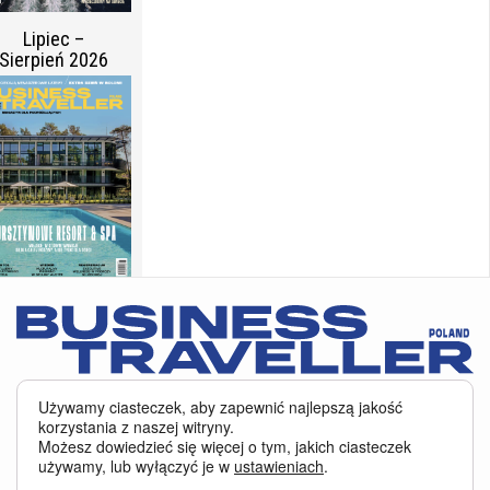
Lipiec –
Sierpień 2026
Maj –
Czerwiec
2026
Serwis BusinessTraveller.pl wykorzystuje pliki cookies
oraz inne
Używamy ciasteczek, aby zapewnić najlepszą jakość
technologie o analogicznym charakterze, przede wszystkim w celu
korzystania z naszej witryny.
zapewnienia Państwu najlepszej jakości oferowanych usług, a ponadto w
Możesz dowiedzieć się więcej o tym, jakich ciasteczek
celach statystycznych i reklamowych. Korzystanie z serwisu oznacza, że pliki
używamy, lub wyłączyć je w
ustawieniach
.
te będą zapisywane w Państwa komputerze. Więcej na temat
plików cookies
.