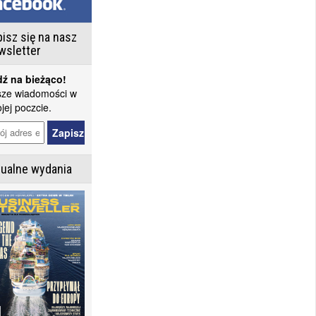
isz się na nasz
wsletter
ź na bieżąco!
ze wiadomości w
jej poczcie.
tualne wydania