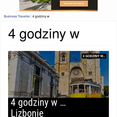
Business Traveller
:
4 godziny w
4 godziny w
4
GODZINY
W...
4 GODZINY W...
|
4
GODZINY
W...
4 godziny w …
Lizbonie