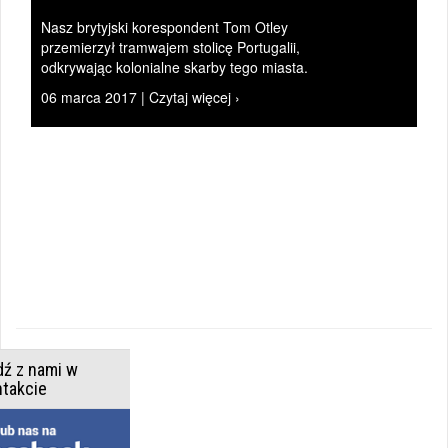
|
Nasz brytyjski korespondent Tom Otley
przemierzył tramwajem stolicę Portugalii,
odkrywając kolonialne skarby tego miasta.
06 marca 2017 | Czytaj więcej ›
4
GODZINY
W...
l
|
dź z nami w
ntakcie