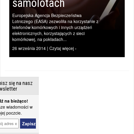
samolotach
Europejska Agencja Bezpieczeństwa
Lotniczego (EASA) zezwoliła na korzystanie z
telefonów komórkowych i innych urządzeń
elektronicznych, korzystających z sieci
komórkowej, na pokładach...
26 września 2014 | Czytaj więcej ›
isz się na nasz
wsletter
ź na bieżąco!
ze wiadomości w
jej poczcie.