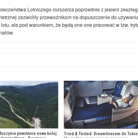
pieczeństwa Lotniczego rozszerza poprzednie z jesieni zeszłe
owietrznej zezwoliły przewoźnikom na dopuszczenie do używani
 lotu, ale pod warunkiem, że będą one one pracować w tzw. tryb
nałów.
Muszynie powstanie nowa kolej
Tried & Tested: Dreamlinerem do Tokio