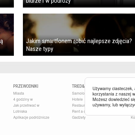
biurze i w podróży
dą
Jakim smartfonem robić najlepsze zdjęcia?
Nasze typy
PRZEWODNIKI
TRIED&TESTED
B
Używamy ciasteczek, 
Miasta
Samoloty
Bu
korzystania z naszej w
Możesz dowiedzieć się
4 godziny w
Hotele
Ar
używamy, lub wyłączy
Jak przetrwać w
Restauracje
Pr
Lotniska
Rent a car
O 
Aplikacje podróżnicze
Gadżety
Ko
Po
GALERIE ZDJĘĆ
Kierunki