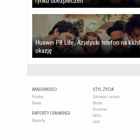
rynku ubezpieczeń
Huawei P8 Lite. Azjatycki telefon na każ
okazję
WIADOMOŚCI
STYL ŻYCIA
Polska
Zdrowie i uroda
Świat
Moda
Kuchnia
RAPORTY I RANKINGI
Wino
Raporty
Golf
Rankingi
Kultura
Samochody