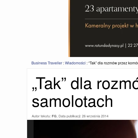
Business Traveller
:
Wiadomości
:
“Tak” dla rozmów przez komó
„Tak” dla rozm
samolotach
Autor tekstu:
, Data publikacji:
26 września 2014
FG