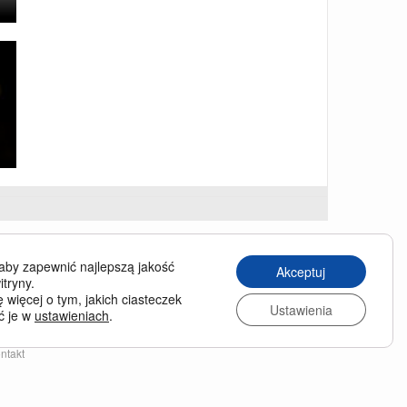
USINESS TRAVELLER
aby zapewnić najlepszą jakość
Akceptuj
siness Traveller in English
itryny.
 więcej o tym, jakich ciasteczek
chiwum wydań
Ustawienia
ć je w
ustawieniach
.
enumerata
nas
ntakt
lityka prywatności