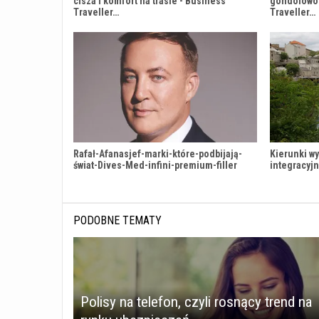
cisza i komfort na trasie - Business
gondolowo-
Traveller…
Traveller…
Rafał-Afanasjef-marki-które-podbijają-
Kierunki w
świat-Dives-Med-infini-premium-filler
integracyj
PODOBNE TEMATY
Polisy na telefon, czyli rosnący trend na