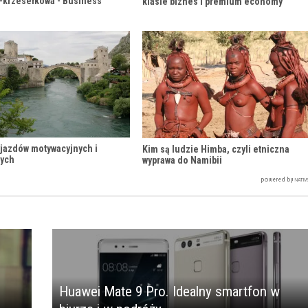
krzesełkowa - Business
klasie biznes i premium economy
yjazdów motywacyjnych i
Kim są ludzie Himba, czyli etniczna
nych
wyprawa do Namibii
Huawei Mate 9 Pro. Idealny smartfon w