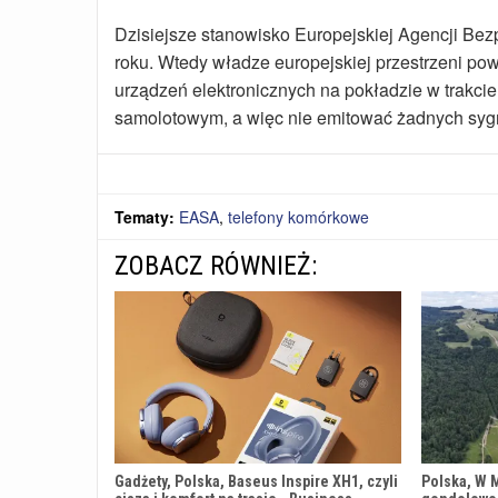
Dzisiejsze stanowisko Europejskiej Agencji Bez
roku. Wtedy władze europejskiej przestrzeni p
urządzeń elektronicznych na pokładzie w trakcie
samolotowym, a więc nie emitować żadnych syg
Tematy:
EASA
,
telefony komórkowe
ZOBACZ RÓWNIEŻ:
Gadżety, Polska, Baseus Inspire XH1, czyli
Polska, W 