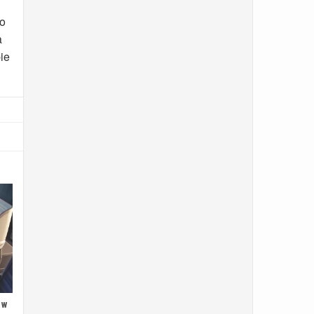
go
a
ie
 w