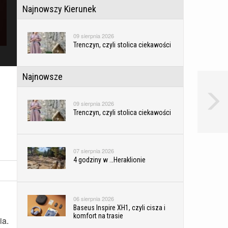
Najnowszy Kierunek
09 sierpnia 2026
Trenczyn, czyli stolica ciekawości
Najnowsze
09 sierpnia 2026
Trenczyn, czyli stolica ciekawości
07 sierpnia 2026
4 godziny w …Heraklionie
06 sierpnia 2026
Baseus Inspire XH1, czyli cisza i
komfort na trasie
ia.