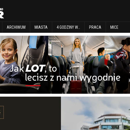
EXPLORE
ARCHIWUM
MIASTA
4 GODZINY W…
PRACA
MICE
ARCHIWUM
MIASTA
4 GODZINY W…
PRACA
MICE