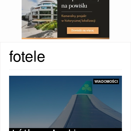
fotele
WIADOMOŚCI
WIADOMOŚCI
|