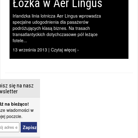
Łóżka w Aer Lingus
Irlandzka linia lotnicza Aer Lingus wprowadza
specjalne udogodnienia dla pasażerów
podróżujących klasą biznes. Na trasach
transatlantyckich dotychczasowe pół leżące
fotele...
13 września 2013 | Czytaj więcej ›
isz się na nasz
wsletter
ź na bieżąco!
ze wiadomości w
jej poczcie.