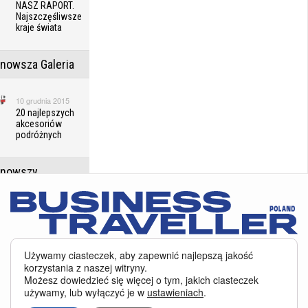
NASZ RAPORT.
Najszczęśliwsze
kraje świata
jnowsza Galeria
10 grudnia 2015
20 najlepszych
akcesoriów
podróżnych
jnowszy
erunek
14 czerwca 2026
Zaskakujące
słowackie
Serwis BusinessTraveller.pl wykorzystuje pliki cookies
oraz inne
Używamy ciasteczek, aby zapewnić najlepszą jakość
Pieniny
technologie o analogicznym charakterze, przede wszystkim w celu
korzystania z naszej witryny.
zapewnienia Państwu najlepszej jakości oferowanych usług, a ponadto w
Możesz dowiedzieć się więcej o tym, jakich ciasteczek
celach statystycznych i reklamowych. Korzystanie z serwisu oznacza, że pliki
jnowsze
używamy, lub wyłączyć je w
ustawieniach
.
te będą zapisywane w Państwa komputerze. Więcej na temat
plików cookies
.