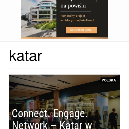
katar
4
GODZINY
W...
POLSKA
|
Connect. Engage.
WIADOMOŚCI
Network – Katar w