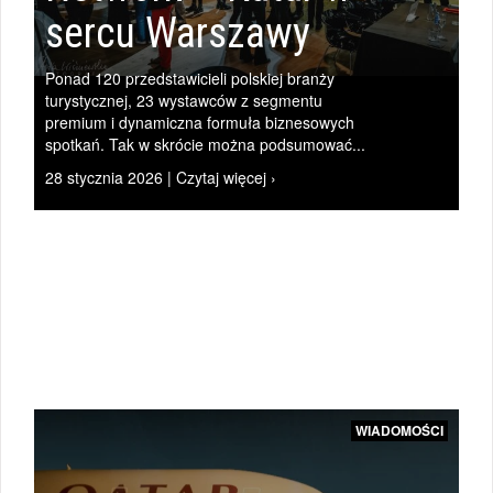
sercu Warszawy
Ponad 120 przedstawicieli polskiej branży
|
turystycznej, 23 wystawców z segmentu
premium i dynamiczna formuła biznesowych
spotkań. Tak w skrócie można podsumować...
28 stycznia 2026 | Czytaj więcej ›
ZAPYTAJ
PIOTRA
|
WIADOMOŚCI