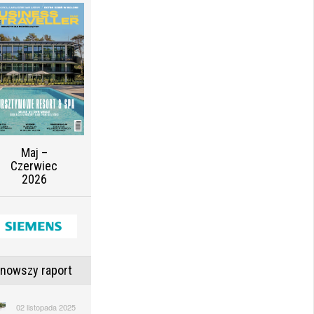
Maj –
Czerwiec
2026
jnowszy raport
02 listopada 2025