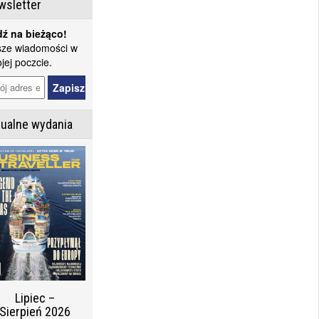
wsletter
ź na bieżąco!
ze wiadomości w
jej poczcie.
tualne wydania
Lipiec –
Sierpień 2026