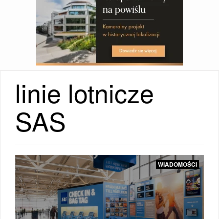
linie lotnicze
WIADOMOŚCI
i
SAS
|
WIADOMOŚCI
WIADOMOŚCI
i