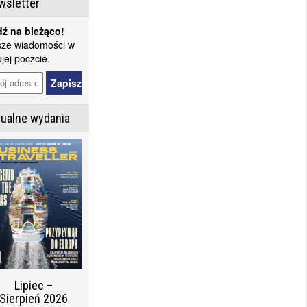
wsletter
ź na bieżąco!
ze wiadomości w
jej poczcie.
tualne wydania
Lipiec –
Sierpień 2026