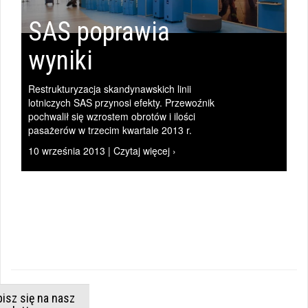
SAS poprawia
wyniki
|
Restrukturyzacja skandynawskich linii
lotniczych SAS przynosi efekty. Przewoźnik
WIADOMOŚCI
pochwalił się wzrostem obrotów i ilości
pasażerów w trzecim kwartale 2013 r.
10 września 2013 | Czytaj więcej ›
|
isz się na nasz