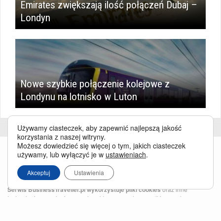
Emirates zwiększają ilość połączeń Dubaj –
Londyn
Nowe szybkie połączenie kolejowe z
Londynu na lotnisko w Luton
Używamy ciasteczek, aby zapewnić najlepszą jakość
korzystania z naszej witryny.
Możesz dowiedzieć się więcej o tym, jakich ciasteczek
używamy, lub wyłączyć je w
ustawieniach
.
Akceptuj
Ustawienia
Serwis BusinessTraveller.pl wykorzystuje pliki cookies
oraz inne
technologie o analogicznym charakterze, przede wszystkim w celu
zapewnienia Państwu najlepszej jakości oferowanych usług, a ponadto w
celach statystycznych i reklamowych. Korzystanie z serwisu oznacza, że pliki