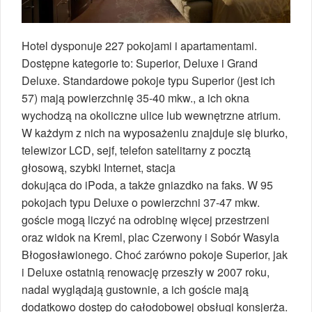
Hotel dysponuje 227 pokojami i apartamentami.
Dostępne kategorie to: Superior, Deluxe i Grand
Deluxe. Standardowe pokoje typu Superior (jest ich
57) mają powierzchnię 35-40 mkw., a ich okna
wychodzą na okoliczne ulice lub wewnętrzne atrium.
W każdym z nich na wyposażeniu znajduje się biurko,
telewizor LCD, sejf, telefon satelitarny z pocztą
głosową, szybki Internet, stacja
dokująca do iPoda, a także gniazdko na faks. W 95
pokojach typu Deluxe o powierzchni 37-47 mkw.
goście mogą liczyć na odrobinę więcej przestrzeni
oraz widok na Kreml, plac Czerwony i Sobór Wasyla
Błogosławionego. Choć zarówno pokoje Superior, jak
i Deluxe ostatnią renowację przeszły w 2007 roku,
nadal wyglądają gustownie, a ich goście mają
dodatkowo dostęp do całodobowej obsługi konsjerża.