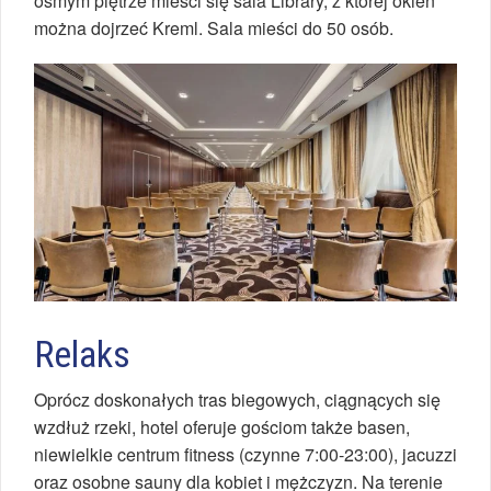
ósmym piętrze mieści się sala Library, z której okien
można dojrzeć Kreml. Sala mieści do 50 osób.
Relaks
Oprócz doskonałych tras biegowych, ciągnących się
wzdłuż rzeki, hotel oferuje gościom także basen,
niewielkie centrum fitness (czynne 7:00-23:00), jacuzzi
oraz osobne sauny dla kobiet i mężczyzn. Na terenie