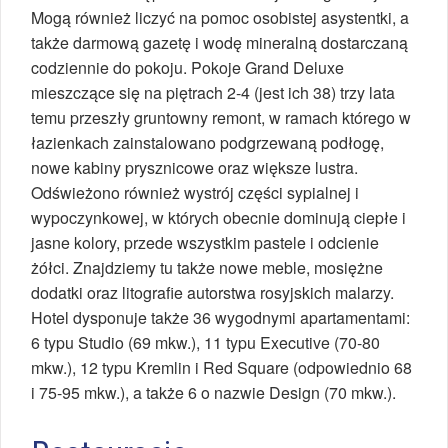
Mogą również liczyć na pomoc osobistej asystentki, a
także darmową gazetę i wodę mineralną dostarczaną
codziennie do pokoju. Pokoje Grand Deluxe
mieszczące się na piętrach 2-4 (jest ich 38) trzy lata
temu przeszły gruntowny remont, w ramach którego w
łazienkach zainstalowano podgrzewaną podłogę,
nowe kabiny prysznicowe oraz większe lustra.
Odświeżono również wystrój części sypialnej i
wypoczynkowej, w których obecnie dominują ciepłe i
jasne kolory, przede wszystkim pastele i odcienie
żółci. Znajdziemy tu także nowe meble, mosiężne
dodatki oraz litografie autorstwa rosyjskich malarzy.
Hotel dysponuje także 36 wygodnymi apartamentami:
6 typu Studio (69 mkw.), 11 typu Executive (70-80
mkw.), 12 typu Kremlin i Red Square (odpowiednio 68
i 75-95 mkw.), a także 6 o nazwie Design (70 mkw.).