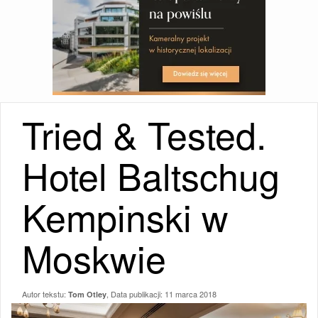
Tried & Tested.
Hotel Baltschug
Kempinski w
Moskwie
Autor tekstu:
, Data publikacji:
11 marca 2018
Tom Otley