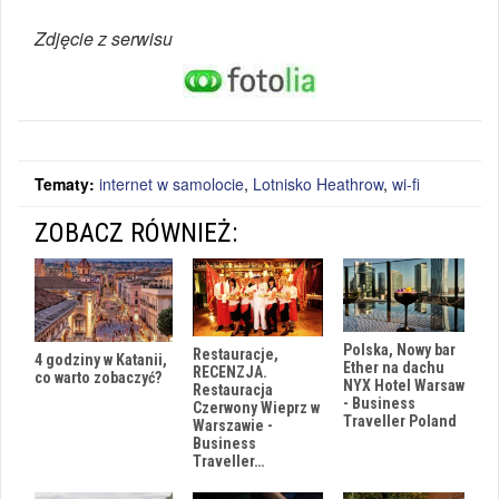
Zdjęcie z serwisu
Tematy:
internet w samolocie
,
Lotnisko Heathrow
,
wi-fi
ZOBACZ RÓWNIEŻ:
Polska, Nowy bar
Restauracje,
4 godziny w Katanii,
Ether na dachu
RECENZJA.
co warto zobaczyć?
NYX Hotel Warsaw
Restauracja
- Business
Czerwony Wieprz w
Traveller Poland
Warszawie -
Business
Traveller…