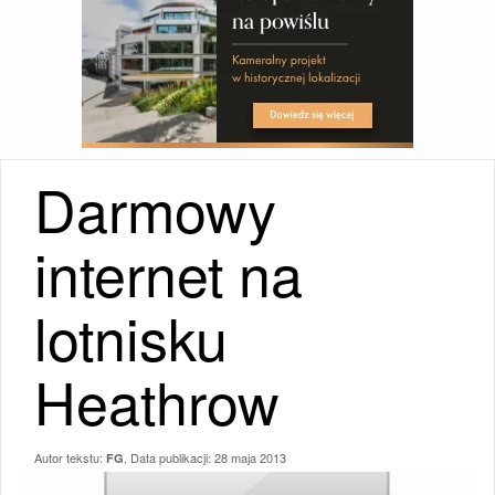
Darmowy
internet na
lotnisku
Heathrow
Autor tekstu:
, Data publikacji:
28 maja 2013
FG