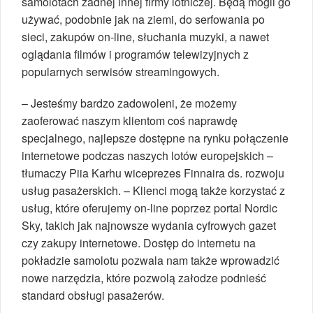
samolotach żadnej innej firmy lotniczej. Będą mogli go
używać, podobnie jak na ziemi, do serfowania po
sieci, zakupów on-line, słuchania muzyki, a nawet
oglądania filmów i programów telewizyjnych z
popularnych serwisów streamingowych.
– Jesteśmy bardzo zadowoleni, że możemy
zaoferować naszym klientom coś naprawdę
specjalnego, najlepsze dostępne na rynku połączenie
internetowe podczas naszych lotów europejskich –
tłumaczy Piia Karhu wiceprezes Finnaira ds. rozwoju
usług pasażerskich. – Klienci mogą także korzystać z
usług, które oferujemy on-line poprzez portal Nordic
Sky, takich jak najnowsze wydania cyfrowych gazet
czy zakupy internetowe. Dostęp do internetu na
pokładzie samolotu pozwala nam także wprowadzić
nowe narzędzia, które pozwolą załodze podnieść
standard obsługi pasażerów.