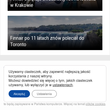
w Krakowie
Finnair po 11 latach znów poleciał do
Toronto
Używamy ciasteczek, aby zapewnić najlepszą jakość
korzystania z naszej witryny.
Możesz dowiedzieć się więcej o tym, jakich ciasteczek
używamy, lub wyłączyć je w
ustawieniach
.
Serwis BusinessTraveller.pl wykorzystuje pliki cookies
oraz inne
technologie o analogicznym charakterze, przede wszystkim w celu
Akceptuj
Ustawienia
zapewnienia Państwu najlepszej jakości oferowanych usług, a ponadto w
celach statystycznych i reklamowych. Korzystanie z serwisu oznacza, że pliki
te będą zapisywane w Państwa komputerze. Więcej na temat
plików cookies
.