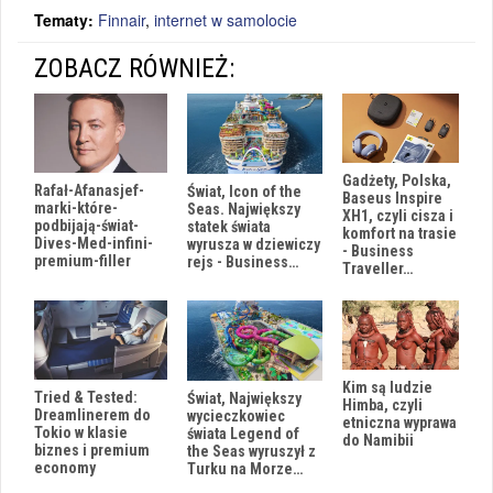
Tematy:
Finnair
,
internet w samolocie
ZOBACZ RÓWNIEŻ:
Gadżety, Polska,
Rafał-Afanasjef-
Świat, Icon of the
Baseus Inspire
marki-które-
Seas. Największy
XH1, czyli cisza i
podbijają-świat-
statek świata
komfort na trasie
Dives-Med-infini-
wyrusza w dziewiczy
- Business
premium-filler
rejs - Business…
Traveller…
Kim są ludzie
Tried & Tested:
Świat, Największy
Himba, czyli
Dreamlinerem do
wycieczkowiec
etniczna wyprawa
Tokio w klasie
świata Legend of
do Namibii
biznes i premium
the Seas wyruszył z
economy
Turku na Morze…