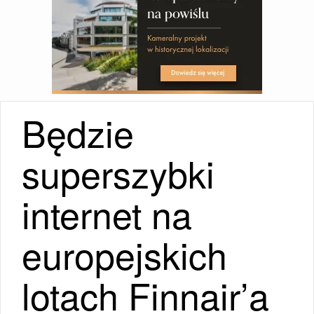
Będzie
superszybki
internet na
europejskich
lotach Finnair’a