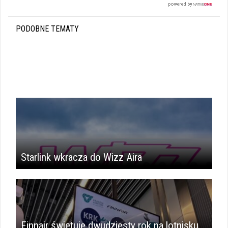
PODOBNE TEMATY
i
Starlink wkracza do Wizz Aira
Finnair świętuje dwudziesty rok na lotnisku