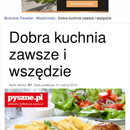
Business Traveller
:
Wiadomości
:
Dobra kuchnia zawsze i wszędzie
Dobra kuchnia
zawsze i
wszędzie
Autor tekstu:
, Data publikacji:
01 marca 2014
BT