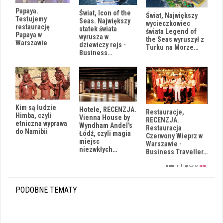
Papaya.
Świat, Icon of the
Świat, Największy
Testujemy
Seas. Największy
wycieczkowiec
restaurację
statek świata
świata Legend of
Papaya w
wyrusza w
the Seas wyruszył z
Warszawie
dziewiczy rejs -
Turku na Morze…
Business…
Kim są ludzie
Hotele, RECENZJA.
Restauracje,
Himba, czyli
Vienna House by
RECENZJA.
etniczna wyprawa
Wyndham Andel's
Restauracja
do Namibii
Łódź, czyli magia
Czerwony Wieprz w
miejsc
Warszawie -
niezwkłych…
Business Traveller…
PODOBNE TEMATY