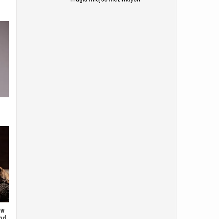
 w
and