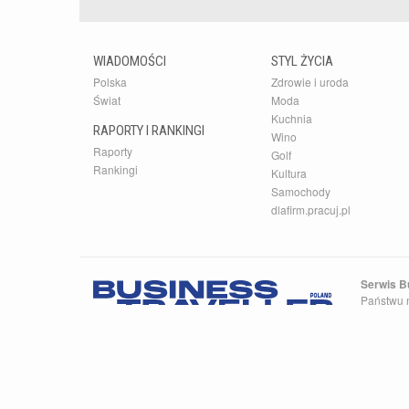
WIADOMOŚCI
STYL ŻYCIA
Polska
Zdrowie i uroda
Świat
Moda
Kuchnia
RAPORTY I RANKINGI
Wino
Raporty
Golf
Rankingi
Kultura
Samochody
dlafirm.pracuj.pl
Serwis Bu
Państwu n
zapisywa
Business 
wiedzy o 
Przedsta
Dominikan