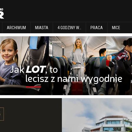
EXPLORE
ARCHIWUM
MIASTA
4 GODZINY W…
PRACA
MICE
ARCHIWUM
MIASTA
4 GODZINY W…
PRACA
MICE