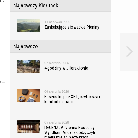
Najnowszy Kierunek
14 czerwca 2026
Zaskakujące słowackie Pieniny
Najnowsze
07 sierpnia 2026
4 godziny w …Heraklionie
ń –
06 sierpnia 2026
Baseus Inspire XH1, czyli cisza i
komfort na trasie
05 sierpnia 2026
RECENZJA. Vienna House by
Wyndham Andel’s Łódź, czyli
magia miejsc niezwkłych