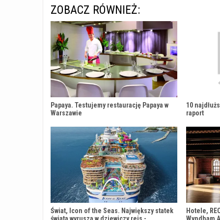
ZOBACZ RÓWNIEŻ:
Papaya. Testujemy restaurację Papaya w
10 najdłużs
Warszawie
raport
Świat, Icon of the Seas. Największy statek
Hotele, RE
świata wyrusza w dziewiczy rejs -
Wyndham An