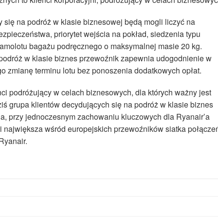
się na podróż w klasie biznesowej będą mogli liczyć na
ezpieczeństwa, priorytet wejścia na pokład, siedzenia typu
 samolotu bagażu podręcznego o maksymalnej masie 20 kg.
podróż w klasie biznes przewoźnik zapewnia udogodnienie w
ego zmianę terminu lotu bez ponoszenia dodatkowych opłat.
nci podróżujący w celach biznesowych, dla których ważny jest
iś grupa klientów decydujących się na podróż w klasie biznes
nia, przy jednoczesnym zachowaniu kluczowych dla Ryanair’a
y i największa wśród europejskich przewoźników siatka połącze
Ryanair.