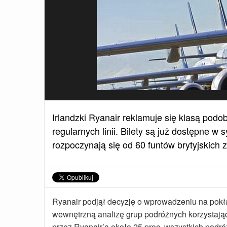
Irlandzki Ryanair reklamuje się klasą podo
regularnych linii. Bilety są już dostępne 
rozpoczynają się od 60 funtów brytyjskich z
Ryanair podjął decyzję o wprowadzeniu na pokł
wewnętrzną analizę grup podróżnych korzystają
przez Ryanair’a około 25 proc. wszystkich podró