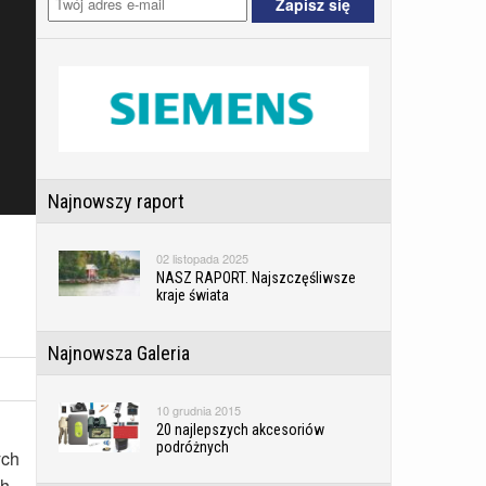
Najnowszy raport
02 listopada 2025
NASZ RAPORT. Najszczęśliwsze
kraje świata
Najnowsza Galeria
10 grudnia 2015
20 najlepszych akcesoriów
podróżnych
ych
h.