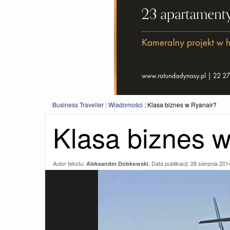
Business Traveller
:
Wiadomości
:
Klasa biznes w Ryanair?
Klasa biznes 
Autor tekstu:
, Data publikacji:
28 sierpnia 201
Aleksander Dobkowski