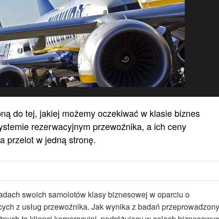
bną do tej, jakiej możemy oczekiwać w klasie biznes
w systemie rezerwacyjnym przewoźnika, a ich ceny
a przelot w jedną stronę.
adach swoich samolotów klasy biznesowej w oparciu o
cych z usług przewoźnika. Jak wynika z badań przeprowadzon
żnych to klienci korporacyjni, podróżujący w celach biznesowyc