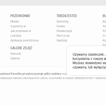
PRZEWODNIKI
TRIED&TESTED
B
Miasta
Samoloty
Bu
4 godziny w
Hotele
Ar
Jak przetrwać w
Restauracje
Pr
Lotniska
Rent a car
O 
Aplikacje podróżnicze
Gadżety
Ko
Po
GALERIE ZDJĘĆ
Kierunki
Używamy ciasteczek, 
korzystania z naszej w
Galerie
Możesz dowiedzieć się
używamy, lub wyłączy
sinessTraveller.pl wykorzystuje pliki cookies
oraz inne technologie o analogicz
ajlepszej jakości oferowanych usług, a ponadto w celach statystycznych i reklamow
ne w Państwa komputerze. Więcej na temat
plików cookies
.
Traveller Poland opisuje najlepsze hotele, w sekcji
Tried and Tested
znajdziesz najl
nowych połączeniach lotniczych i tanich biletach lotniczych do Anglii i Barcelony. 
wiamy także najlepsze
rejsy statkami wycieczkowymi
po Morzu Śródziemnym i Kara
ie i w Grecji.