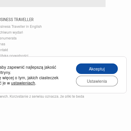
USINESS TRAVELLER
siness Traveller in English
chiwum wydań
enumerata
nas
ntakt
lityka prywatności
aby zapewnić najlepszą jakość
Akceptuj
itryny.
 więcej o tym, jakich ciasteczek
Ustawienia
ć je w
ustawieniach
.
nym charakterze, przede wszystkim w celu zapewnienia
ych. Korzystanie z serwisu oznacza, że pliki te będą
epsze restauracje i linie lotnicze. To także najlepsze źródło
Wyszukasz tutaj także
bilety lotnicze
do Nowego Jorku.
ibach oraz
wakacje all inclusive
, m.in. w Egipcie, na