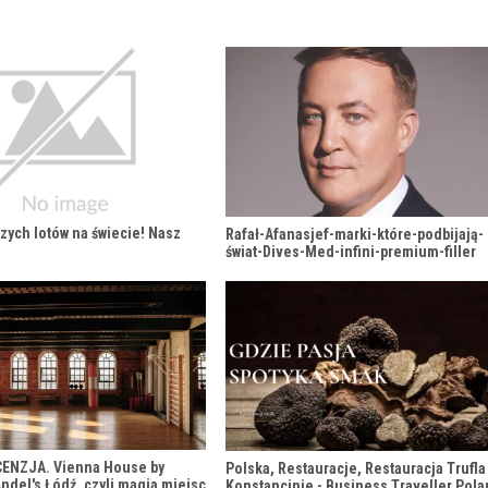
zych lotów na świecie! Nasz
Rafał-Afanasjef-marki-które-podbijają-
świat-Dives-Med-infini-premium-filler
CENZJA. Vienna House by
Polska, Restauracje, Restauracja Trufla
del's Łódź, czyli magia miejsc
Konstancinie - Business Traveller Pol