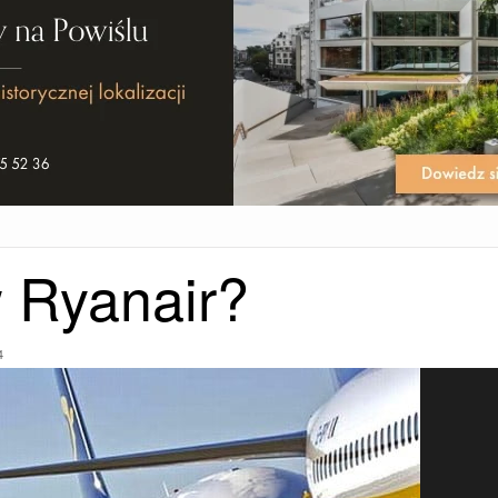
w Ryanair?
4