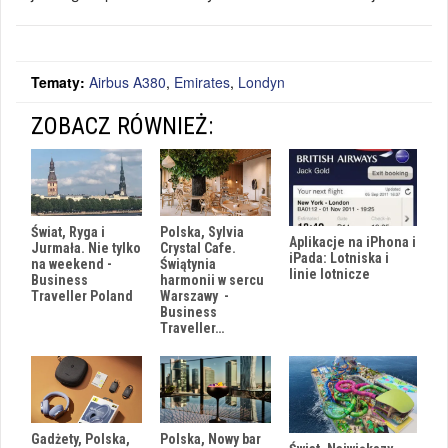
Tematy:
Airbus A380
,
Emirates
,
Londyn
ZOBACZ RÓWNIEŻ:
Świat, Ryga i
Polska, Sylvia
Aplikacje na iPhona i
Jurmała. Nie tylko
Crystal Cafe.
iPada: Lotniska i
na weekend -
Świątynia
linie lotnicze
Business
harmonii w sercu
Traveller Poland
Warszawy -
Business
Traveller…
Gadżety, Polska,
Polska, Nowy bar