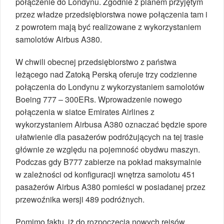
połączenie do Londynu. Zgodnie z planem przyjętym
przez władze przedsiębiorstwa nowe połączenia tam i
z powrotem mają być realizowane z wykorzystaniem
samolotów Airbus A380.
W chwili obecnej przedsiębiorstwo z państwa
leżącego nad Zatoką Perską oferuje trzy codzienne
połączenia do Londynu z wykorzystaniem samolotów
Boeing 777 – 300ERs. Wprowadzenie nowego
połączenia w siatce Emirates Airlines z
wykorzystaniem Airbusa A380 oznaczać będzie spore
ułatwienie dla pasażerów podróżujących na tej trasie
głównie ze względu na pojemność obydwu maszyn.
Podczas gdy B777 zabierze na pokład maksymalnie
w zależności od konfiguracji wnętrza samolotu 451
pasażerów Airbus A380 pomieści w posiadanej przez
przewoźnika wersji 489 podróżnych.
Pomimo faktu, iż do rozpoczęcia nowych rejsów