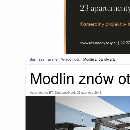
Business Traveller
:
Wiadomości
:
Modlin znów otwarty
Modlin znów o
Autor tekstu:
, Data publikacji:
26 czerwca 2013
BT