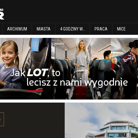
EXPLORE
ARCHIWUM
MIASTA
4 GODZINY W…
PRACA
MICE
ARCHIWUM
MIASTA
4 GODZINY W…
PRACA
MICE