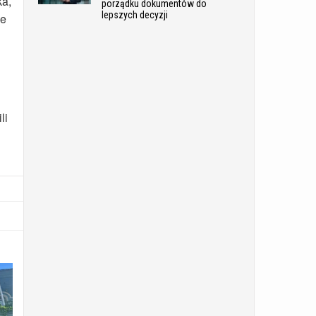
ka,
porządku dokumentów do
lepszych decyzji
ie
li