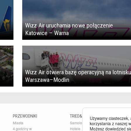
Wizz Air uruchamia nowe połączenie
Katowice – Warna
Wizz Air otwiera bazę operacyjną na lotnisk
Warszawa–Modlin
PRZEWODNIKI
TRIED&TESTED
B
Używamy ciasteczek, 
Miasta
Samoloty
Bu
korzystania z naszej w
Możesz dowiedzieć się
4 godziny w
Hotele
Ar