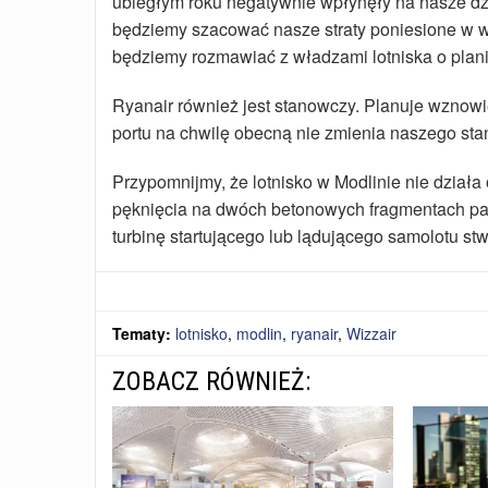
ubiegłym roku negatywnie wpłynęły na nasze dzi
będziemy szacować nasze straty poniesione w wy
będziemy rozmawiać z władzami lotniska o plani
Ryanair również jest stanowczy. Planuje wznowi
portu na chwilę obecną nie zmienia naszego sta
Przypomnijmy, że lotnisko w Modlinie nie działa 
pęknięcia na dwóch betonowych fragmentach pas
turbinę startującego lub lądującego samolotu st
Tematy:
lotnisko
,
modlin
,
ryanair
,
Wizzair
ZOBACZ RÓWNIEŻ: