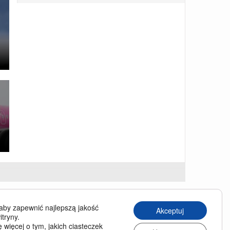
u
USINESS TRAVELLER
aby zapewnić najlepszą jakość
Akceptuj
siness Traveller in English
itryny.
 więcej o tym, jakich ciasteczek
chiwum wydań