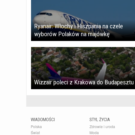
Ryanair: Włochy i Hiszpania na czele
wyborów Polaków na majówkę
Wizzair poleci z Krakowa do Budapesztu
WIADOMOŚCI
STYL ŻYCIA
Polska
Zdrowie i uroda
Świat
Moda