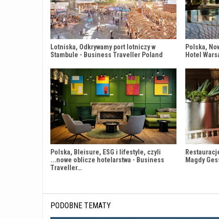
Lotniska, Odkrywamy port lotniczy w
Polska, No
Stambule - Business Traveller Poland
Hotel Wars
Polska, Bleisure, ESG i lifestyle, czyli
Restauracj
...nowe oblicze hotelarstwa - Business
Magdy Ges
Traveller…
PODOBNE TEMATY