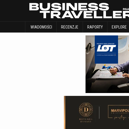
WIADOMOŚCI
RECENZJE
RAPORTY
WIADOMOŚCI
RECENZJE
RAPORTY
EXPLORE