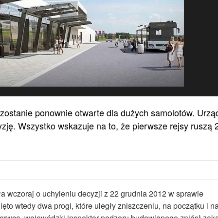
e zostanie ponownie otwarte dla dużych samolotów. Urzą
ję. Wszystko wskazuje na to, że pierwsze rejsy ruszą 
 wczoraj o uchyleniu decyzji z 22 grudnia 2012 w sprawie
ięto wtedy dwa progi, które uległy zniszczeniu, na początku i n
zerwca, wojewódzki inspektor nadzoru budowlanego zniósł zak