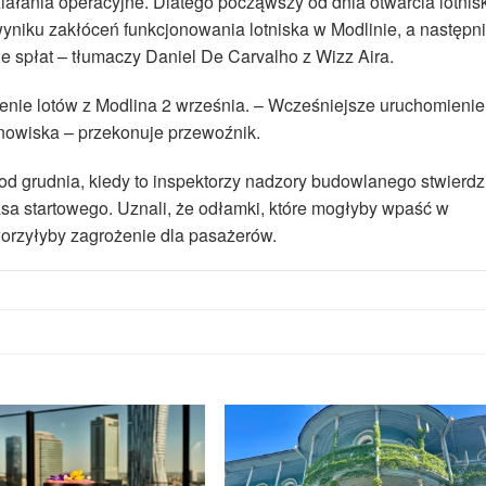
ałania operacyjne. Dlatego począwszy od dnia otwarcia lotnis
niku zakłóceń funkcjonowania lotniska w Modlinie, a następn
e spłat – tłumaczy Daniel De Carvalho z Wizz Aira.
enie lotów z Modlina 2 września. – Wcześniejsze uruchomienie
nowiska – przekonuje przewoźnik.
od grudnia, kiedy to inspektorzy nadzory budowlanego stwierdzi
a startowego. Uznali, że odłamki, które mogłyby wpaść w
worzyłyby zagrożenie dla pasażerów.