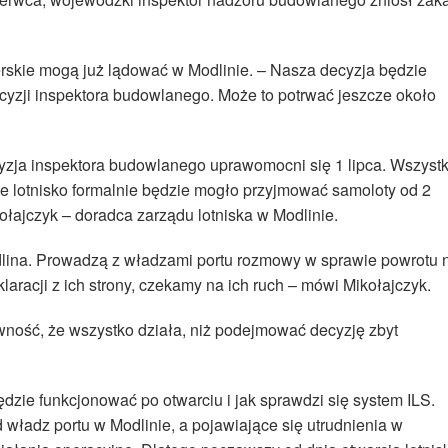
rskie mogą już lądować w Modlinie. – Nasza decyzja będzie
zji inspektora budowlanego. Może to potrwać jeszcze około
yzja inspektora budowlanego uprawomocni się 1 lipca. Wszystk
le lotnisko formalnie będzie mogło przyjmować samoloty od 2
ikołajczyk – doradca zarządu lotniska w Modlinie.
odlina. Prowadzą z władzami portu rozmowy w sprawie powrotu 
laracji z ich strony, czekamy na ich ruch – mówi Mikołajczyk.
ność, że wszystko działa, niż podejmować decyzję zbyt
ędzie funkcjonować po otwarciu i jak sprawdzi się system ILS.
władz portu w Modlinie, a pojawiające się utrudnienia w