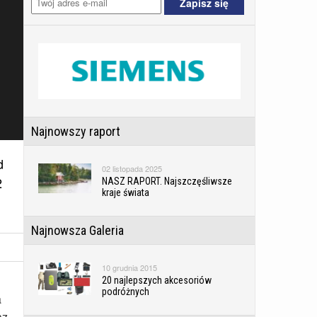
Najnowszy raport
d
02 listopada 2025
2
NASZ RAPORT. Najszczęśliwsze
kraje świata
Najnowsza Galeria
10 grudnia 2015
20 najlepszych akcesoriów
podróżnych
a
az