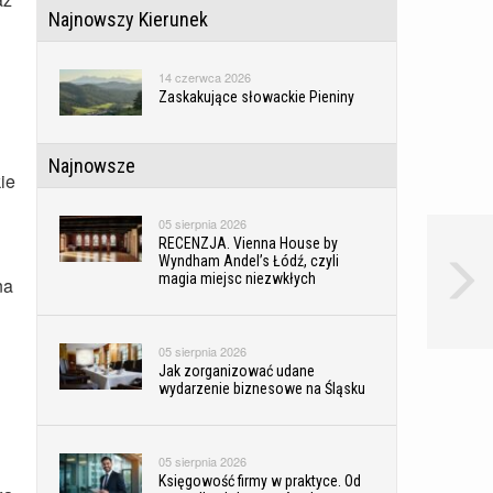
Najnowszy Kierunek
14 czerwca 2026
Zaskakujące słowackie Pieniny
Najnowsze
ie
05 sierpnia 2026
RECENZJA. Vienna House by
Wyndham Andel’s Łódź, czyli
magia miejsc niezwkłych
na
05 sierpnia 2026
Jak zorganizować udane
wydarzenie biznesowe na Śląsku
05 sierpnia 2026
Księgowość firmy w praktyce. Od