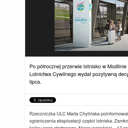
Po półrocznej przerwie lotnisko w Modlini
Lotnictwa Cywilnego wydał pozytywną decyz
lipca.
Rzeczniczka ULC Marta Chylińska poinformowała
ograniczenia eksploatacji części lotniska. Zamkn
końcu pasa startowego. Nieco wcześniej – 17 c