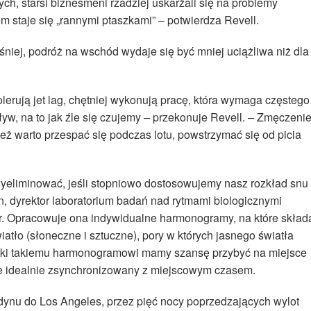
h, starsi biznesmeni rzadziej uskarżali się na problemy
em staje się „rannymi ptaszkami” – potwierdza Revell.
śniej, podróż na wschód wydaje się być mniej uciążliwa niż dla
olerują jet lag, chętniej wykonują pracę, która wymaga częstego
yw, na to jak źle się czujemy – przekonuje Revell. – Zmęczeni
 też warto przespać się podczas lotu, powstrzymać się od picia
 wyeliminować, jeśli stopniowo dostosowujemy nasz rozkład snu
 dyrektor laboratorium badań nad rytmami biologicznymi
. Opracowuje ona indywidualne harmonogramy, na które skład
atło (słoneczne i sztuczne), pory w których jasnego światła
ięki takiemu harmonogramowi mamy szansę przybyć na miejsce
zie idealnie zsynchronizowany z miejscowym czasem.
dynu do Los Angeles, przez pięć nocy poprzedzających wylot