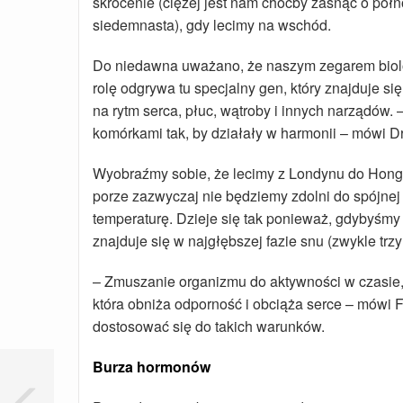
skrócenie (ciężej jest nam choćby zasnąć o półn
siedemnasta), gdy lecimy na wschód.
Do niedawna uważano, że naszym zegarem biolo
rolę odgrywa tu specjalny gen, który znajduje s
na rytm serca, płuc, wątroby i innych narządów. 
komórkami tak, by działały w harmonii – mówi Dr
Wyobraźmy sobie, że lecimy z Londynu do Hongk
porze zazwyczaj nie będziemy zdolni do spójnej
temperaturę. Dzieje się tak ponieważ, gdybyśmy 
znajduje się w najgłębszej fazie snu (zwykle tr
– Zmuszanie organizmu do aktywności w czasie,
która obniża odporność i obciąża serce – mówi Fo
dostosować się do takich warunków.
Burza hormonów