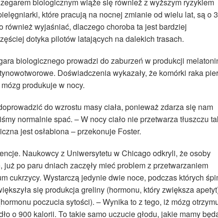
 zegarem biologicznym wiąże się również z wyższym ryzykiem
lęgniarki, które pracują na nocnej zmianie od wielu lat, są o 
o również wyjaśniać, dlaczego choroba ta jest bardziej
ęściej dotyka pilotów latających na dalekich trasach.
egara biologicznego prowadzi do zaburzeń w produkcji melatoni
antynowotworowe. Doświadczenia wykazały, że komórki raka pier
ą mózg produkuje w nocy.
 doprowadzić do wzrostu masy ciała, ponieważ zdarza się nam
iśmy normalnie spać. – W nocy ciało nie przetwarza tłuszczu ta
iczna jest osłabiona – przekonuje Foster.
ncje. Naukowcy z Uniwersytetu w Chicago odkryli, że osoby
, już po paru dniach zaczęły mieć problem z przetwarzaniem
ium cukrzycy. Wystarczą jedynie dwie noce, podczas których śp
iększyła się produkcja greliny (hormonu, który zwiększa apetyt)
(hormonu poczucia sytości). – Wynika to z tego, iż mózg otrzym
o o 900 kalorii. To takie samo uczucie głodu, jakie mamy będ