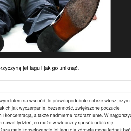
rzyczyną jet lagu i jak go uniknąć.
owym lotem na wschód, to prawdopodobnie dobrze wiesz, czym
, takich jak wyczerpanie, bezsenność, zwiększone poczucie
em i koncentracją, a także nadmierne rozdrażnienie. W najgorszy
wa nawet tydzień, co może w widoczny sposób odbić się
łuższą metę konsekwencje jet lagu dla zdrowia mogą jednak być