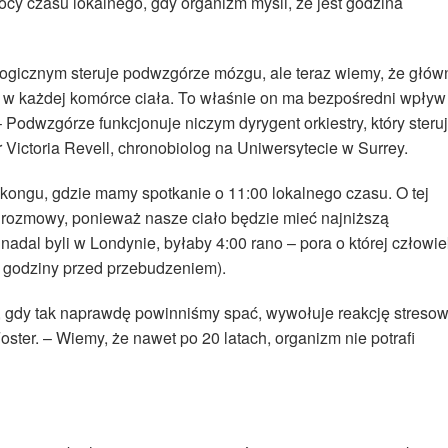
ocy czasu lokalnego, gdy organizm myśli, że jest godzina
gicznym steruje podwzgórze mózgu, ale teraz wiemy, że głów
ię w każdej komórce ciała. To właśnie on ma bezpośredni wpływ
– Podwzgórze funkcjonuje niczym dyrygent orkiestry, który steru
 Victoria Revell, chronobiolog na Uniwersytecie w Surrey.
ongu, gdzie mamy spotkanie o 11:00 lokalnego czasu. O tej
 rozmowy, ponieważ nasze ciało będzie mieć najniższą
nadal byli w Londynie, byłaby 4:00 rano – pora o której człowie
zy godziny przed przebudzeniem).
 gdy tak naprawdę powinniśmy spać, wywołuje reakcję stresow
ster. – Wiemy, że nawet po 20 latach, organizm nie potrafi