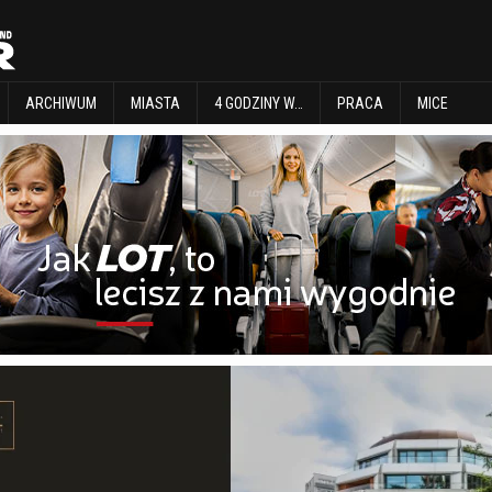
EXPLORE
ARCHIWUM
MIASTA
4 GODZINY W…
PRACA
MICE
ARCHIWUM
MIASTA
4 GODZINY W…
PRACA
MICE