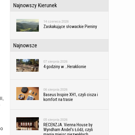
Najnowszy Kierunek
14 czerwca 2026
Zaskakujące słowackie Pieniny
Najnowsze
07 sierpnia 2026
4 godziny w …Heraklionie
06 sierpnia 2026
Baseus Inspire XH1, czyli cisza i
i,
komfort na trasie
y
05 sierpnia 2026
RECENZJA. Vienna House by
go
Wyndham Andel’s Łódź, czyli
magia miejsc niezwykłych