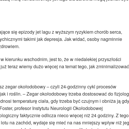
jące się epizody jet lagu z wyższym ryzykiem chorób serca,
ychicznymi takimi jak depresja. Jak widać, osoby nagminnie
 zdrowiem.
w kierunku wschodnim, jest to, że w niedalekiej przyszłości
a już teraz wiemy dużo więcej na temat tego, jak zminimalizować
sz zegar okołodobowy – czyli 24-godzinny cykl procesów
 jak i roślin. – Zegar okołodobowy trzeba dostosować do fizjologi
nosi temperaturę ciała, gdy trzeba być czujnym i obniża ją gd
oster, profesor Instytutu Neurologii Okołodobowej
logiczny faktycznie odlicza nieco więcej niż 24 godziny. Z tego
lotu na zachód, wydaje się mieć na nas mniejszy wpływ niż je