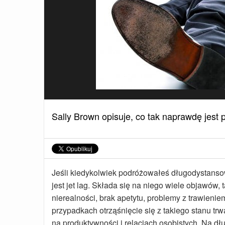
Sally Brown opisuje, co tak naprawdę jest p
Jeśli kiedykolwiek podróżowałeś długodystans
jest jet lag. Składa się na niego wiele objawów
nierealności, brak apetytu, problemy z trawieni
przypadkach otrząśnięcie się z takiego stanu tr
na produktywności i relacjach osobistych. Na d