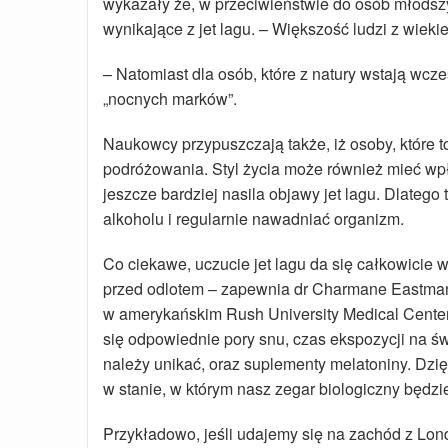
wykazały że, w przeciwieństwie do osób młodszyc
wynikające z jet lagu. – Większość ludzi z wieki
– Natomiast dla osób, które z natury wstają wcze
„nocnych marków”.
Naukowcy przypuszczają także, iż osoby, które t
podróżowania. Styl życia może również mieć wpł
jeszcze bardziej nasila objawy jet lagu. Dlatego
alkoholu i regularnie nawadniać organizm.
Co ciekawe, uczucie jet lagu da się całkowicie
przed odlotem – zapewnia dr Charmane Eastman,
w amerykańskim Rush University Medical Center
się odpowiednie pory snu, czas ekspozycji na świ
należy unikać, oraz suplementy melatoniny. Dz
w stanie, w którym nasz zegar biologiczny będ
Przykładowo, jeśli udajemy się na zachód z Lon