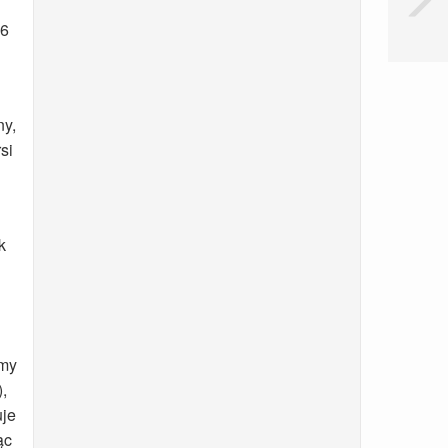
36
ny,
si
k
imy
,
uje
ąc