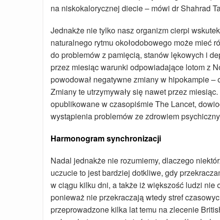
na niskokalorycznej diecie – mówi dr Shahrad 
Jednakże nie tylko nasz organizm cierpi wskute
naturalnego rytmu okołodobowego może mieć ró
do problemów z pamięcią, stanów lękowych i de
przez miesiąc warunki odpowiadające lotom z No
powodował negatywne zmiany w hipokampie – czy
Zmiany te utrzymywały się nawet przez miesiąc
opublikowane w czasopiśmie The Lancet, dowiod
wystąpienia problemów ze zdrowiem psychicznym
Harmonogram synchronizacji
Nadal jednakże nie rozumiemy, dlaczego niektór
uczucie to jest bardziej dotkliwe, gdy przekracz
w ciągu kilku dni, a także iż większość ludzi ni
ponieważ nie przekraczają wtedy stref czasowy
przeprowadzone kilka lat temu na zlecenie Brit