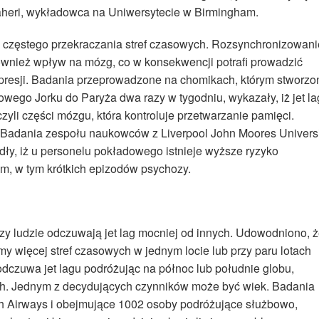
Taheri, wykładowca na Uniwersytecie w Birmingham.
k częstego przekraczania stref czasowych. Rozsynchronizowani
wnież wpływ na mózg, co w konsekwencji potrafi prowadzić
presji. Badania przeprowadzone na chomikach, którym stworzo
wego Jorku do Paryża dwa razy w tygodniu, wykazały, iż jet la
li części mózgu, która kontroluje przetwarzanie pamięci.
. Badania zespołu naukowców z Liverpool John Moores Universi
ły, iż u personelu pokładowego istnieje wyższe ryzyko
, w tym krótkich epizodów psychozy.
zy ludzie odczuwają jet lag mocniej od innych. Udowodniono, 
amy więcej stref czasowych w jednym locie lub przy paru lotach
e odczuwa jet lagu podróżując na północ lub południe globu,
ch. Jednym z decydujących czynników może być wiek. Badania
ish Airways i obejmujące 1002 osoby podróżujące służbowo,