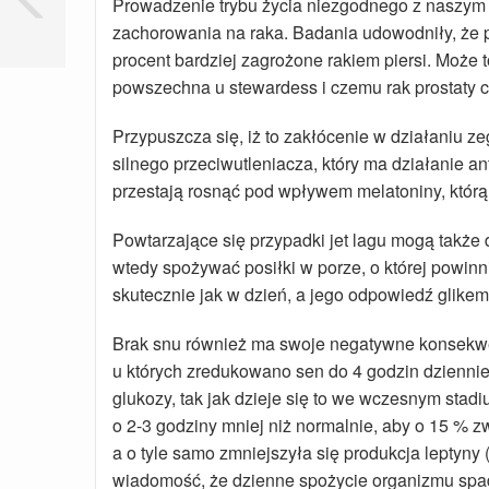
Prowadzenie trybu życia niezgodnego z naszym
zachorowania na raka. Badania udowodniły, że pie
procent bardziej zagrożone rakiem piersi. Może t
powszechna u stewardess i czemu rak prostaty cz
Przypuszcza się, iż to zakłócenie w działaniu z
silnego przeciwutleniacza, który ma działanie 
przestają rosnąć pod wpływem melatoniny, któr
Powtarzające się przypadki jet lagu mogą także
wtedy spożywać posiłki w porze, o której powinn
skutecznie jak w dzień, a jego odpowiedź glikem
Brak snu również ma swoje negatywne konsekwe
u których zredukowano sen do 4 godzin dziennie
glukozy, tak jak dzieje się to we wczesnym stad
o 2-3 godziny mniej niż normalnie, aby o 15 % zw
a o tyle samo zmniejszyła się produkcja leptyny 
wiadomość, że dzienne spożycie organizmu spadł