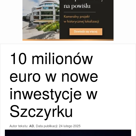
10 milionów
euro w nowe
inwestycje w
Szczyrku
Autor tekstu:
, Data publikacji:
24 lutego 2025
AD