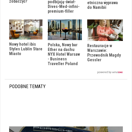
zobaczyć?
podbijają-świat-
etniczna wyprawa
Dives-Med-infini-
do Namibii
premium-filler
Nowy hotel ibis
Polska, Nowy bar
Restauracje w
Styles Lublin Stare
Ether na dachu
Warszawie:
Miasto
NYX Hotel Warsaw
Przewodnik Magdy
- Business
Gessler
Traveller Poland
PODOBNE TEMATY