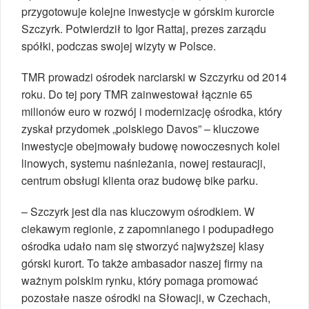
przygotowuje kolejne inwestycje w górskim kurorcie
Szczyrk. Potwierdził to Igor Rattaj, prezes zarządu
spółki, podczas swojej wizyty w Polsce.
TMR prowadzi ośrodek narciarski w Szczyrku od 2014
roku. Do tej pory TMR zainwestował łącznie 65
milionów euro w rozwój i modernizację ośrodka, który
zyskał przydomek „polskiego Davos” – kluczowe
inwestycje obejmowały budowę nowoczesnych kolei
linowych, systemu naśnieżania, nowej restauracji,
centrum obsługi klienta oraz budowę bike parku.
– Szczyrk jest dla nas kluczowym ośrodkiem. W
ciekawym regionie, z zapomnianego i podupadłego
ośrodka udało nam się stworzyć najwyższej klasy
górski kurort. To także ambasador naszej firmy na
ważnym polskim rynku, który pomaga promować
pozostałe nasze ośrodki na Słowacji, w Czechach,