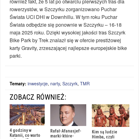
również fakt, że 5 lat po otwarciu pierwszych tras dla
rowerzystów, w Szczyrku zorganizowano Puchar
Świata UCI DHI w Downhillu. W tym roku Puchar
Świata odbędzie się ponownie w Szczyrku – 16-18
maja 2025 roku. Dzięki wysokiej jakości tras Szczyrk
Bike Park by Trek znalazł się w ofercie prestiżowej
karty Gravity, zrzeszającej najlepsze europejskie bike
parki.
Tematy:
inwestycje
,
narty
,
Szczyrk
,
TMR
ZOBACZ RÓWNIEŻ:
4 godziny w
Rafał-Afanasjef-
Kim są ludzie
Katanii, co warto
marki-które-
Himba, czyli