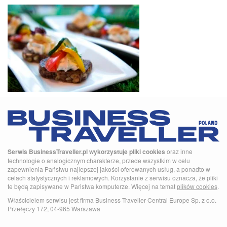
Serwis BusinessTraveller.pl wykorzystuje pliki cookies
oraz inne
technologie o analogicznym charakterze, przede wszystkim w celu
zapewnienia Państwu najlepszej jakości oferowanych usług, a ponadto w
celach statystycznych i reklamowych. Korzystanie z serwisu oznacza, że pliki
te będą zapisywane w Państwa komputerze. Więcej na temat
plików cookies
.
Właścicielem serwisu jest firma Business Traveller Central Europe Sp. z o.o.
Przełęczy 172, 04-965 Warszawa