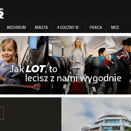
EXPLORE
ARCHIWUM
MIASTA
4 GODZINY W…
PRACA
MICE
ARCHIWUM
MIASTA
4 GODZINY W…
PRACA
MICE