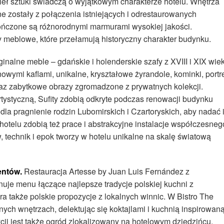
ieł sztuki świadczą o wyjątkowym charakterze hotelu. Wnętrza
e zostały z połączenia istniejących i odrestaurowanych
ończone są różnorodnymi marmurami wysokiej jakości.
 meblowe, które przełamują historyczny charakter budynku.
inalne meble – gdańskie i holenderskie szafy z XVIII i XIX wie
owymi kaflami, unikalne, kryształowe żyrandole, kominki, portr
raz zabytkowe obrazy zgromadzone z prywatnych kolekcji.
rtystyczną, Sufity zdobią odkryte podczas renowacji budynku
dla pragnienie rodzin Lubomirskich i Czartoryskich, aby nadać 
hotelu zdobią też prace i abstrakcyjne instalacje współczesneg
, technik i epok tworzy w hotelu unikalne na skalę światową
entów.
Restauracja Artesse by Juan Luis Fernández z
uje menu łączące najlepsze tradycje polskiej kuchni z
a także polskie propozycje z lokalnych winnic. W Bistro The
ych wnętrzach, delektując się koktajlami i kuchnią inspirowan
cji jest także ogród zlokalizowany na hotelowym dziedzińcu.