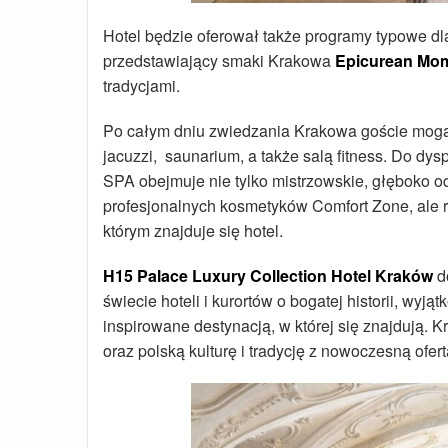
Hotel będzie oferował także programy typowe dla
przedstawiający smaki Krakowa
Epicurean Mo
tradycjami.
Po całym dniu zwiedzania Krakowa goście mogą 
jacuzzi, saunarium, a także salą fitness. Do dy
SPA obejmuje nie tylko mistrzowskie, głęboko o
profesjonalnych kosmetyków Comfort Zone, ale ró
którym znajduje się hotel.
H15 Palace Luxury Collection Hotel Kraków
d
świecie hoteli i kurortów o bogatej historii, wyj
inspirowane destynacją, w której się znajdują. K
oraz polską kulturę i tradycję z nowoczesną ofe