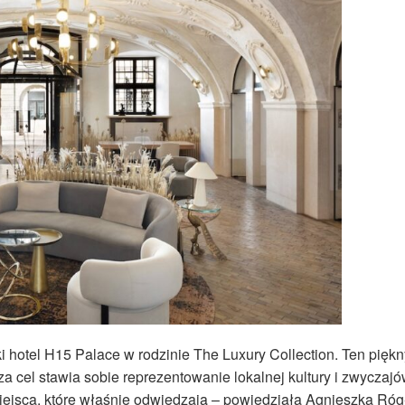
hotel H15 Palace w rodzinie The Luxury Collection. Ten piękn
 za cel stawia sobie reprezentowanie lokalnej kultury i zwyczajó
iejsca, które właśnie odwiedzają – powiedziała Agnieszka Róg