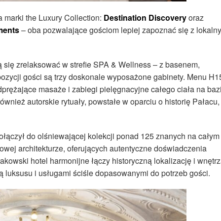
 marki the Luxury Collection:
Destination Discovery
oraz
ments
– oba pozwalające gościom lepiej zapoznać się z lokaln
się zrelaksować w strefie SPA & Wellness – z basenem,
spozycji gości są trzy doskonale wyposażone gabinety. Menu H1
dprężające masaże i zabiegi pielęgnacyjne całego ciała na baz
wnież autorskie rytuały, powstałe w oparciu o historię Pałacu,
ołączył do olśniewającej kolekcji ponad 125 znanych na całym
ątkowej architekturze, oferujących autentyczne doświadczenia
rakowski hotel harmonijne łączy historyczną lokalizację i wnętr
rtą luksusu i usługami ściśle dopasowanymi do potrzeb gości.