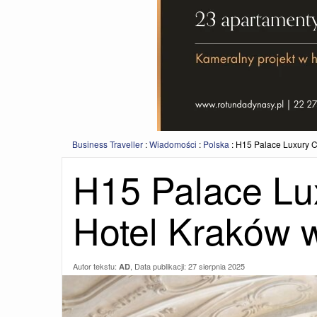
Business Traveller
:
Wiadomości
:
Polska
:
H15 Palace Luxury C
H15 Palace Lux
Hotel Kraków 
Autor tekstu:
, Data publikacji:
27 sierpnia 2025
AD