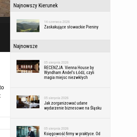
Najnowszy Kierunek
14 czerwca 2026
Zaskakujące słowackie Pieniny
Najnowsze
05 sierpnia 2026
RECENZJA. Vienna House by
Wyndham Andel’s Łódź, czyli
magia miejsc niezwkłych
to
t
05 sierpnia 2026
Jak zorganizować udane
wydarzenie biznesowe na Śląsku
05 sierpnia 2026
Księgowość firmy w praktyce. Od