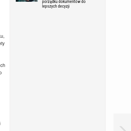
porządku dokumentów do
lepszych decyzji
ku,
ety
ich
o
ą