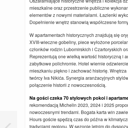
Oszałamiające historyczne wnętrza i kolekcja dz
mieszkalne oraz przestrzenie publiczne wykonan
elementów z nowymi materiałami. Łazienki wyk
Dopełnienie wnętrz stanowią współczesne formy
W apartamentach historycznych znajdują się oryg
XVIII-wieczne gobeliny, piece wyłożone porcelan
członków rodzin Lubomirskich i Czartoryskich o
Reprezentują one wielką wartość historyczną i a
zabytkowe polichromie. Hotel wiernie odzwiercie
mieszkaniu piękno i zachować historię. Wnętrza 
twórcy Iva Nikića. Synergia aranżacyjnych stylów
połączenie historii z nowoczesnością.
Na gości czeka 70 stylowych pokoi i apartam
rekomendacją Michelin 2023, 2024 i 2025 propon
nowoczesnymi trendami. Bogata karta win zawier
Hours goście spędzą czas do późna w klimatyczn
tradycjami regionu. W sezonie letnim do dyspozy