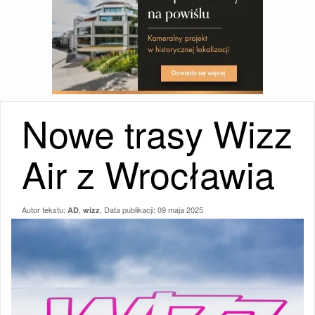
Nowe trasy Wizz
Air z Wrocławia
Autor tekstu:
,
, Data publikacji:
09 maja 2025
AD
wizz