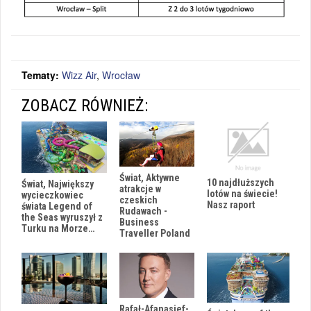
Tematy:
Wizz Air
,
Wrocław
ZOBACZ RÓWNIEŻ:
Świat, Aktywne
10 najdłuższych
Świat, Największy
atrakcje w
lotów na świecie!
wycieczkowiec
czeskich
Nasz raport
świata Legend of
Rudawach -
the Seas wyruszył z
Business
Turku na Morze…
Traveller Poland
Rafał-Afanasjef-