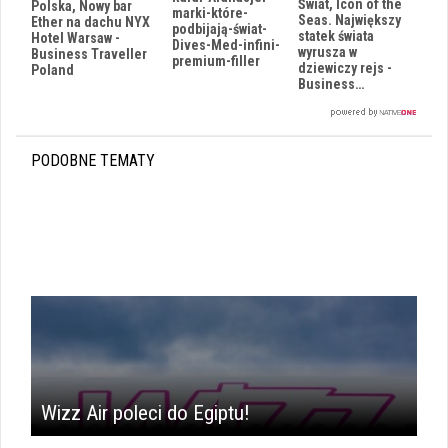
Świat, Icon of the
Polska, Nowy bar
marki-które-
Seas. Największy
Ether na dachu NYX
podbijają-świat-
statek świata
Hotel Warsaw -
Dives-Med-infini-
wyrusza w
Business Traveller
premium-filler
dziewiczy rejs -
Poland
Business…
PODOBNE TEMATY
Wizz Air poleci do Egiptu!