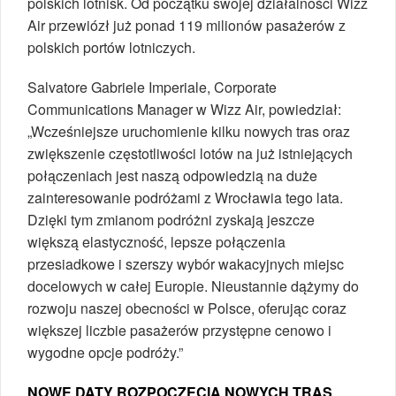
polskich lotnisk. Od początku swojej działalności Wizz
Air przewiózł już ponad 119 milionów pasażerów z
polskich portów lotniczych.
Salvatore Gabriele Imperiale, Corporate
Communications Manager w Wizz Air, powiedział:
„Wcześniejsze uruchomienie kilku nowych tras oraz
zwiększenie częstotliwości lotów na już istniejących
połączeniach jest naszą odpowiedzią na duże
zainteresowanie podróżami z Wrocławia tego lata.
Dzięki tym zmianom podróżni zyskają jeszcze
większą elastyczność, lepsze połączenia
przesiadkowe i szerszy wybór wakacyjnych miejsc
docelowych w całej Europie. Nieustannie dążymy do
rozwoju naszej obecności w Polsce, oferując coraz
większej liczbie pasażerów przystępne cenowo i
wygodne opcje podróży.”
NOWE DATY ROZPOCZĘCIA NOWYCH TRAS