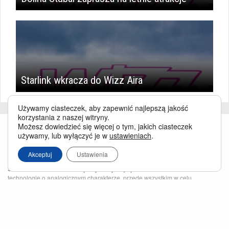
Starlink wkracza do Wizz Aira
Używamy ciasteczek, aby zapewnić najlepszą jakość
korzystania z naszej witryny.
Możesz dowiedzieć się więcej o tym, jakich ciasteczek
używamy, lub wyłączyć je w
ustawieniach
.
Akceptuj
Ustawienia
Serwis BusinessTraveller.pl wykorzystuje pliki cookies
oraz inne
technologie o analogicznym charakterze, przede wszystkim w celu
zapewnienia Państwu najlepszej jakości oferowanych usług, a ponadto w
celach statystycznych i reklamowych. Korzystanie z serwisu oznacza, że pliki
te będą zapisywane w Państwa komputerze. Więcej na temat
plików cookies
.
Właścicielem serwisu jest firma Business Traveller Central Europe Sp. z o.o.
Przełęczy 172, 04-965 Warszawa