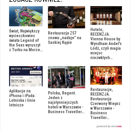
Hotele,
Świat, Największy
Restauracja Z57
RECENZJA.
wycieczkowiec
znowu „nadaje” na
Vienna House by
świata Legend of
Saskiej Kępie
Wyndham Andel's
the Seas wyruszył
Łódź, czyli magia
z Turku na Morze…
miejsc
niezwkłych…
Restauracje,
Aplikacje na
Polska, Regent.
RECENZJA.
iPhona i iPada:
Jeden z
Restauracja
Lotniska i linie
najsłynniejszych
Czerwony Wieprz
lotnicze
hoteli w Warszawie -
w Warszawie -
Business Traveller…
Business
Traveller…