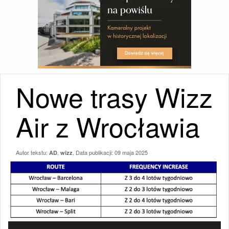
Nowe trasy Wizz
Air z Wrocławia
Autor tekstu:
,
, Data publikacji:
09 maja 2025
AD
wizz