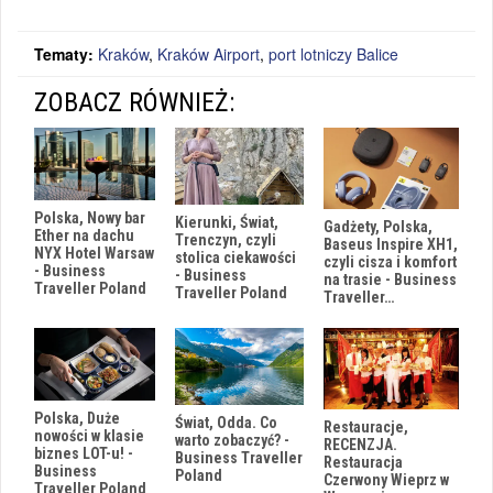
Tematy:
Kraków
,
Kraków Airport
,
port lotniczy Balice
ZOBACZ RÓWNIEŻ:
Polska, Nowy bar
Kierunki, Świat,
Gadżety, Polska,
Ether na dachu
Trenczyn, czyli
Baseus Inspire XH1,
NYX Hotel Warsaw
stolica ciekawości
czyli cisza i komfort
- Business
- Business
na trasie - Business
Traveller Poland
Traveller Poland
Traveller…
Polska, Duże
Świat, Odda. Co
Restauracje,
nowości w klasie
warto zobaczyć? -
RECENZJA.
biznes LOT-u! -
Business Traveller
Restauracja
Business
Poland
Czerwony Wieprz w
Traveller Poland