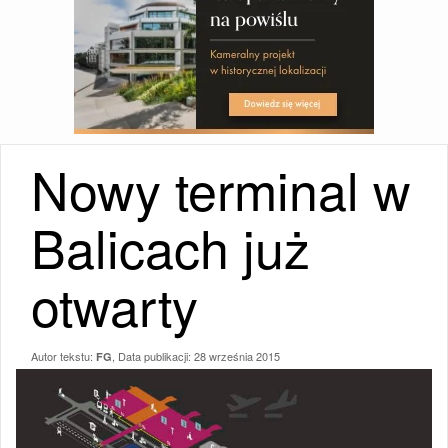
Nowy terminal w
Balicach już
otwarty
Autor tekstu:
, Data publikacji:
28 września 2015
FG