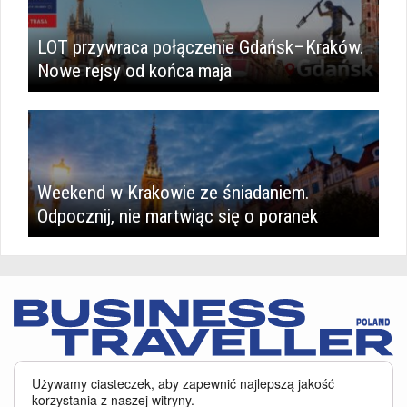
LOT przywraca połączenie Gdańsk–Kraków.
Nowe rejsy od końca maja
Weekend w Krakowie ze śniadaniem.
Odpocznij, nie martwiąc się o poranek
Serwis BusinessTraveller.pl wykorzystuje pliki cookies
oraz inne
Używamy ciasteczek, aby zapewnić najlepszą jakość
technologie o analogicznym charakterze, przede wszystkim w celu
korzystania z naszej witryny.
zapewnienia Państwu najlepszej jakości oferowanych usług, a ponadto w