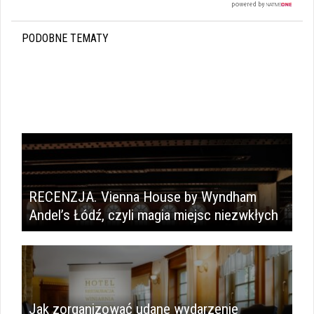
PODOBNE TEMATY
i
RECENZJA. Vienna House by Wyndham
Andel’s Łódź, czyli magia miejsc niezwkłych
Jak zorganizować udane wydarzenie