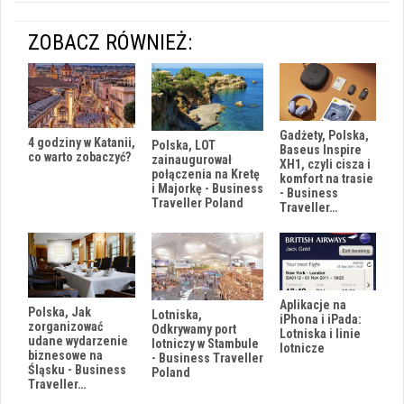
ZOBACZ RÓWNIEŻ:
Gadżety, Polska,
4 godziny w Katanii,
Polska, LOT
Baseus Inspire
co warto zobaczyć?
zainaugurował
XH1, czyli cisza i
połączenia na Kretę
komfort na trasie
i Majorkę - Business
- Business
Traveller Poland
Traveller…
Aplikacje na
Polska, Jak
Lotniska,
iPhona i iPada:
zorganizować
Odkrywamy port
Lotniska i linie
udane wydarzenie
lotniczy w Stambule
lotnicze
biznesowe na
- Business Traveller
Śląsku - Business
Poland
Traveller…