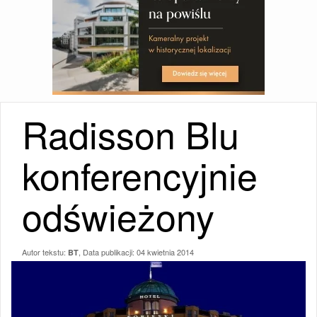
Radisson Blu
konferencyjnie
odświeżony
Autor tekstu:
, Data publikacji:
04 kwietnia 2014
BT