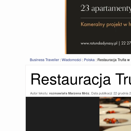
Business Traveller
:
Wiadomości
:
Polska
:
Restauracja Trufla w
Restauracja Tr
Autor tekstu:
, Data publikacji:
22 grudnia 
rozmawiała Marzena Mróz