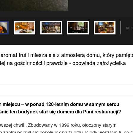
ROZ
a aromat trufli miesza się z atmosferą domu, który pamięt
tej na gościnności i prawdzie - opowiada założycielka
ym miejscu – w ponad 120-letnim domu w samym sercu
śnie ten budynek stał się domem dla Pani restauracji?
wszej chwili. Zbudowany w 1899 roku, otoczony starymi
ze zanim pojawi się cokolwiek na talerzu. Kiedy weszłam tu po r