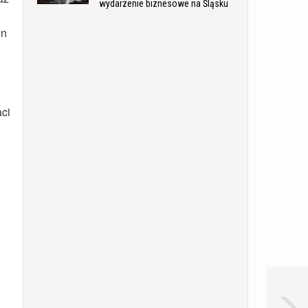
wydarzenie biznesowe na Śląsku
en
aci