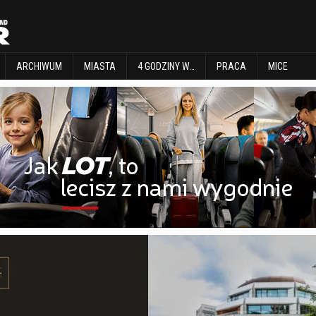
EXPLORE
ARCHIWUM
MIASTA
4 GODZINY W…
PRACA
MICE
ARCHIWUM
MIASTA
4 GODZINY W…
PRACA
MICE