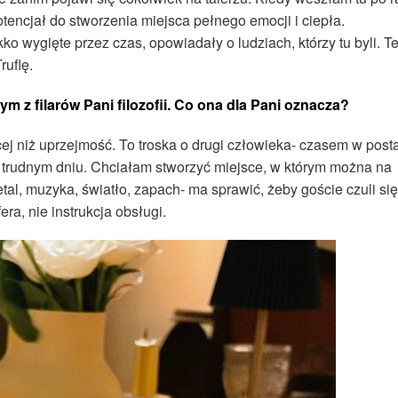
otencjał do stworzenia miejsca pełnego emocji i ciepła.
o wygięte przez czas, opowiadały o ludziach, którzy tu byli. T
ruflę.
m z filarów Pani filozofii. Co ona dla Pani oznacza?
ej niż uprzejmość. To troska o drugi człowieka- czasem w post
o trudnym dniu. Chciałam stworzyć miejsce, w którym można na
tal, muzyka, światło, zapach- ma sprawić, żeby goście czuli się
a, nie instrukcja obsługi.