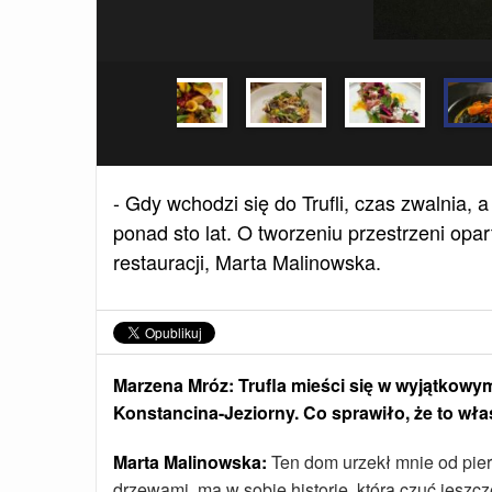
- Gdy wchodzi się do Trufli, czas zwalnia, 
ponad sto lat. O tworzeniu przestrzeni opar
restauracji, Marta Malinowska.
Marzena Mróz: Trufla mieści się w wyjątkow
Konstancina-Jeziorny. Co sprawiło, że to wła
Marta Malinowska:
Ten dom urzekł mnie od pier
drzewami, ma w sobie historię, którą czuć jeszc