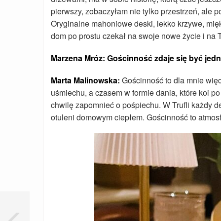
pierwszy, zobaczyłam nie tylko przestrzeń, ale p
Oryginalne mahoniowe deski, lekko krzywe, miękk
dom po prostu czekał na swoje nowe życie i na T
Marzena Mróz: Gościnność zdaje się być jedny
Marta Malinowska:
Gościnność to dla mnie więc
uśmiechu, a czasem w formie dania, które koi p
chwilę zapomnieć o pośpiechu. W Trufli każdy de
otuleni domowym ciepłem. Gościnność to atmosfer