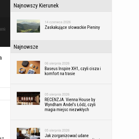
Najnowszy Kierunek
14 czerwca 2026
Zaskakujące słowackie Pieniny
WIŃ
Najnowsze
a
06 sierpnia 2026
Baseus Inspire XH1, czyli cisza i
komfort na trasie
05 sierpnia 2026
RECENZJA. Vienna House by
Wyndham Andel’s Łódź, czyli
magia miejsc niezwkłych
05 sierpnia 2026
Jak zorganizować udane
az