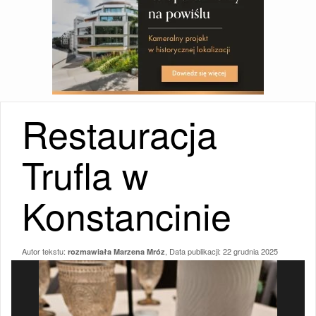
Restauracja
Trufla w
Konstancinie
Autor tekstu:
, Data publikacji:
22 grudnia 2025
rozmawiała Marzena Mróz