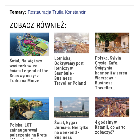
Tematy:
Restauracja Trufla Konstancin
ZOBACZ RÓWNIEŻ:
Polska, Sylvia
Lotniska,
Świat, Największy
Crystal Cafe.
Odkrywamy port
wycieczkowiec
Świątynia
lotniczy w
świata Legend of the
harmonii w sercu
Stambule -
Seas wyruszył z
Warszawy -
Business
Turku na Morze…
Business
Traveller Poland
Traveller…
4 godziny w
Świat, Ryga i
Polska, LOT
Katanii, co warto
Jurmała. Nie tylko
zainaugurował
zobaczyć?
na weekend -
połączenia na Kretę
Business