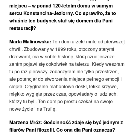
miejscu – w ponad 120-letnim domu w samym
sercu Konstancina-Jeziorny. Co sprawiło, że to
właśnie ten budynek stał się domem dla Pani
restauracji?
Marta Malinowska:
Ten dom urzekł mnie od pierwszej
chwili. Zbudowany w 1899 roku, otoczony starymi
drzewami, ma w sobie historię, którą czuć jeszcze
zanim pojawi się cokolwiek na talerzu. Kiedy weszłam
tu po raz pierwszy, zobaczyłam nie tylko przestrzeń,
ale potencjał do stworzenia miejsca pełnego emocji i
ciepła. Oryginalne mahoniowe deski, lekko krzywe,
miękko wygięte przez czas, opowiadały o ludziach,
którzy tu byli. Ten dom po prostu czekał na swoje
nowe życie i na Truflę.
Marzena Mróz: Gościnność zdaje się być jednym z
filarów Pani filozofii. Co ona dla Pani oznacza?