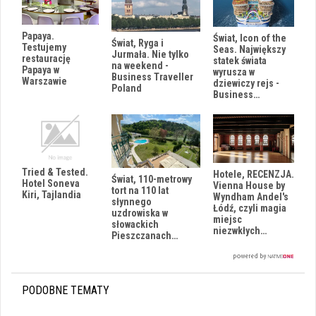
Papaya.
Świat, Icon of the
Świat, Ryga i
Testujemy
Seas. Największy
Jurmała. Nie tylko
restaurację
statek świata
na weekend -
Papaya w
wyrusza w
Business Traveller
Warszawie
dziewiczy rejs -
Poland
Business…
Tried & Tested.
Hotele, RECENZJA.
Świat, 110-metrowy
Hotel Soneva
Vienna House by
tort na 110 lat
Kiri, Tajlandia
Wyndham Andel's
słynnego
Łódź, czyli magia
uzdrowiska w
miejsc
słowackich
niezwkłych…
Pieszczanach…
PODOBNE TEMATY