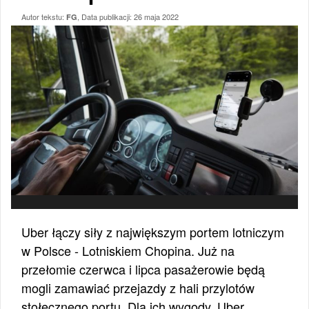
Autor tekstu:
, Data publikacji:
26 maja 2022
FG
Uber łączy siły z największym portem lotniczym
w Polsce - Lotniskiem Chopina. Już na
przełomie czerwca i lipca pasażerowie będą
mogli zamawiać przejazdy z hali przylotów
stołecznego portu. Dla ich wygody, Uber