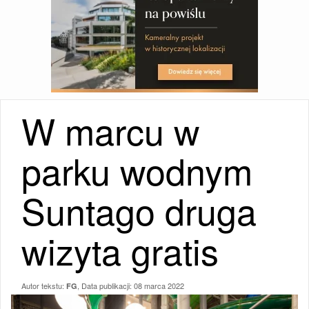
W marcu w
parku wodnym
Suntago druga
wizyta gratis
Autor tekstu:
, Data publikacji:
08 marca 2022
FG