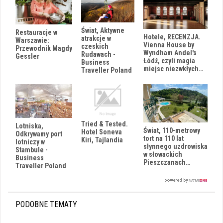
Świat, Aktywne
Restauracje w
Hotele, RECENZJA.
atrakcje w
Warszawie:
Vienna House by
czeskich
Przewodnik Magdy
Wyndham Andel's
Rudawach -
Gessler
Łódź, czyli magia
Business
miejsc niezwkłych…
Traveller Poland
Tried & Tested.
Lotniska,
Świat, 110-metrowy
Hotel Soneva
Odkrywamy port
tort na 110 lat
Kiri, Tajlandia
lotniczy w
słynnego uzdrowiska
Stambule -
w słowackich
Business
Pieszczanach…
Traveller Poland
PODOBNE TEMATY