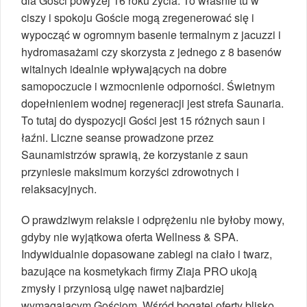
dla Gości powyżej 16 roku życia. To właśnie tu w
ciszy i spokoju Goście mogą zregenerować się i
wypocząć w ogromnym basenie termalnym z jacuzzi i
hydromasażami czy skorzysta z jednego z 8 basenów
witalnych idealnie wpływających na dobre
samopoczucie i wzmocnienie odporności. Świetnym
dopełnieniem wodnej regeneracji jest strefa Saunaria.
To tutaj do dyspozycji Gości jest 15 różnych saun i
łaźni. Liczne seanse prowadzone przez
Saunamistrzów sprawią, że korzystanie z saun
przyniesie maksimum korzyści zdrowotnych i
relaksacyjnych.
O prawdziwym relaksie i odprężeniu nie byłoby mowy,
gdyby nie wyjątkowa oferta Wellness & SPA.
Indywidualnie dopasowane zabiegi na ciało i twarz,
bazujące na kosmetykach firmy Ziaja PRO ukoją
zmysły i przyniosą ulgę nawet najbardziej
wymagającym Gościom. Wśród bogatej oferty blisko