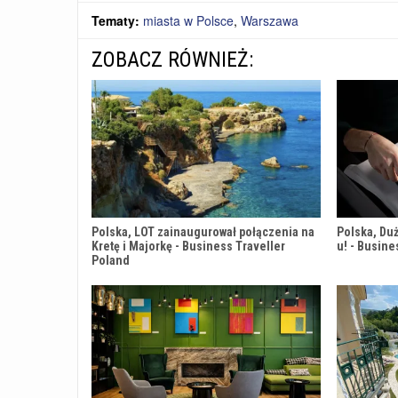
Tematy:
miasta w Polsce
,
Warszawa
ZOBACZ RÓWNIEŻ:
Polska, LOT zainaugurował połączenia na
Polska, Duż
Kretę i Majorkę - Business Traveller
u! - Busine
Poland