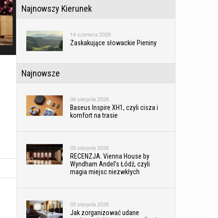
Najnowszy Kierunek
14 czerwca 2026
Zaskakujące słowackie Pieniny
Najnowsze
06 sierpnia 2026
Baseus Inspire XH1, czyli cisza i
komfort na trasie
05 sierpnia 2026
RECENZJA. Vienna House by
Wyndham Andel’s Łódź, czyli
magia miejsc niezwkłych
05 sierpnia 2026
Jak zorganizować udane