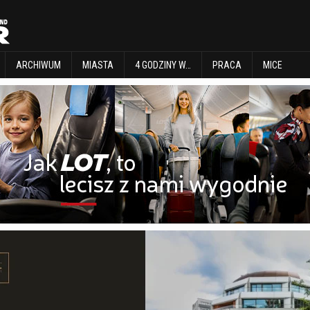
EXPLORE
ARCHIWUM
MIASTA
4 GODZINY W…
PRACA
MICE
ARCHIWUM
MIASTA
4 GODZINY W…
PRACA
MICE