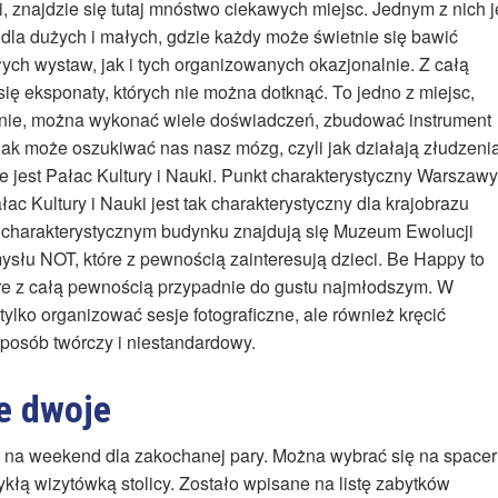
mi, znajdzie się tutaj mnóstwo ciekawych miejsc. Jednym z nich j
dla dużych i małych, gdzie każdy może świetnie się bawić
stałych wystaw, jak i tych organizowanych okazjonalnie. Z całą
ię eksponaty, których nie można dotknąć. To jedno z miejsc,
nie, można wykonać wiele doświadczeń, zbudować instrument
jak może oszukiwać nas nasz mózg, czyli jak działają złudzeni
 jest Pałac Kultury i Nauki. Punkt charakterystyczny Warszawy
ac Kultury i Nauki jest tak charakterystyczny dla krajobrazu
tym charakterystycznym budynku znajdują się Muzeum Ewolucji
mysłu NOT, które z pewnością zainteresują dzieci. Be Happy to
óre z całą pewnością przypadnie do gustu najmłodszym. W
ylko organizować sesje fotograficzne, ale również kręcić
sposób twórczy i niestandardowy.
e dwoje
 na weekend dla zakochanej pary. Można wybrać się na spacer
ykłą wizytówką stolicy. Zostało wpisane na listę zabytków