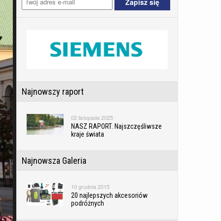
Najnowszy raport
02 listopada 2025
NASZ RAPORT. Najszczęśliwsze
kraje świata
Najnowsza Galeria
10 grudnia 2015
20 najlepszych akcesoriów
podróżnych