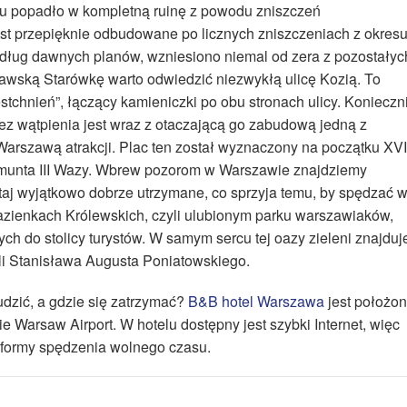
u popadło w kompletną ruinę z powodu zniszczeń
t przepięknie odbudowane po licznych zniszczeniach z okres
edług dawnych planów, wzniesiono niemal od zera z pozostałyc
awską Starówkę warto odwiedzić niezwykłą ulicę Kozią. To
stchnień”, łączący kamieniczki po obu stronach ulicy. Konieczn
ez wątpienia jest wraz z otaczającą go zabudową jedną z
 Warszawą atrakcji. Plac ten został wyznaczony na początku XVI
gmunta III Wazy. Wbrew pozorom w Warszawie znajdziemy
utaj wyjątkowo dobrze utrzymane, co sprzyja temu, by spędzać 
azienkach Królewskich, czyli ulubionym parku warszawiaków,
h do stolicy turystów. W samym sercu tej oazy zieleni znajduj
zyli Stanisława Augusta Poniatowskiego.
dzić, a gdzie się zatrzymać?
B&B hotel Warszawa
jest położo
ie Warsaw Airport. W hotelu dostępny jest szybki Internet, więc
 formy spędzenia wolnego czasu.