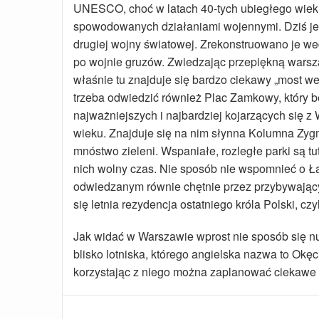
UNESCO, choć w latach 40-tych ubiegłego wiek
spowodowanych działaniami wojennymi. Dziś jes
drugiej wojny światowej. Zrekonstruowano je w
po wojnie gruzów. Zwiedzając przepiękną warsz
właśnie tu znajduje się bardzo ciekawy „most we
trzeba odwiedzić również Plac Zamkowy, który b
najważniejszych i najbardziej kojarzących się z
wieku. Znajduje się na nim słynna Kolumna Zy
mnóstwo zieleni. Wspaniałe, rozległe parki są t
nich wolny czas. Nie sposób nie wspomnieć o Ł
odwiedzanym równie chętnie przez przybywającyc
się letnia rezydencja ostatniego króla Polski, c
Jak widać w Warszawie wprost nie sposób się nu
blisko lotniska, którego angielska nazwa to Okęc
korzystając z niego można zaplanować ciekawe