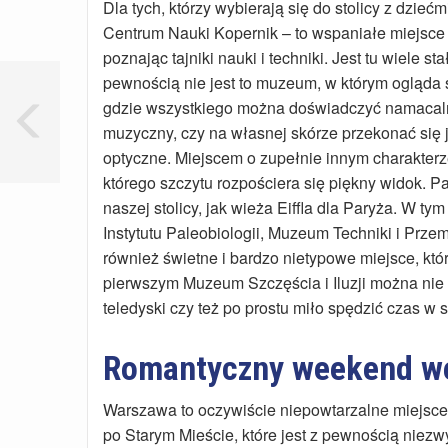
Dla tych, którzy wybierają się do stolicy z dzieć
Centrum Nauki Kopernik – to wspaniałe miejsce 
poznając tajniki nauki i techniki. Jest tu wiele 
pewnością nie jest to muzeum, w którym ogląda s
gdzie wszystkiego można doświadczyć namacal
muzyczny, czy na własnej skórze przekonać się 
optyczne. Miejscem o zupełnie innym charakterze
którego szczytu rozpościera się piękny widok. Pał
naszej stolicy, jak wieża Eiffla dla Paryża. W 
Instytutu Paleobiologii, Muzeum Techniki i Prze
również świetne i bardzo nietypowe miejsce, kt
pierwszym Muzeum Szczęścia i Iluzji można nie t
teledyski czy też po prostu miło spędzić czas w 
Romantyczny weekend w
Warszawa to oczywiście niepowtarzalne miejsce
po Starym Mieście, które jest z pewnością niezw