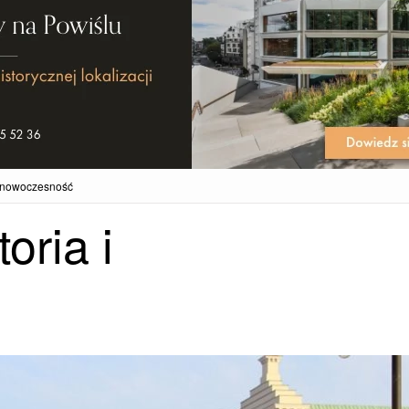
i nowoczesność
oria i