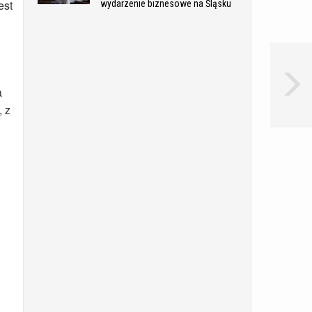
est
wydarzenie biznesowe na Śląsku
a
, z