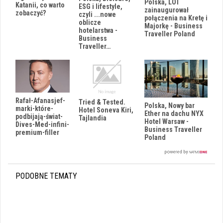
Polska, LOT
Katanii, co warto
ESG i lifestyle,
zainaugurował
zobaczyć?
czyli ...nowe
połączenia na Kretę i
oblicze
Majorkę - Business
hotelarstwa -
Traveller Poland
Business
Traveller…
Rafał-Afanasjef-
Tried & Tested.
Polska, Nowy bar
marki-które-
Hotel Soneva Kiri,
Ether na dachu NYX
podbijają-świat-
Tajlandia
Hotel Warsaw -
Dives-Med-infini-
Business Traveller
premium-filler
Poland
PODOBNE TEMATY