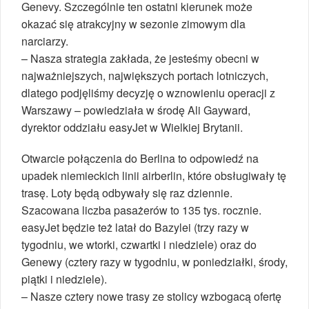
Genevy. Szczególnie ten ostatni kierunek może
okazać się atrakcyjny w sezonie zimowym dla
narciarzy.
– Nasza strategia zakłada, że jesteśmy obecni w
najważniejszych, największych portach lotniczych,
dlatego podjęliśmy decyzję o wznowieniu operacji z
Warszawy – powiedziała w środę Ali Gayward,
dyrektor oddziału easyJet w Wielkiej Brytanii.
Otwarcie połączenia do Berlina to odpowiedź na
upadek niemieckich linii airberlin, które obsługiwały tę
trasę. Loty będą odbywały się raz dziennie.
Szacowana liczba pasażerów to 135 tys. rocznie.
easyJet będzie też latał do Bazylei (trzy razy w
tygodniu, we wtorki, czwartki i niedziele) oraz do
Genewy (cztery razy w tygodniu, w poniedziałki, środy,
piątki i niedziele).
– Nasze cztery nowe trasy ze stolicy wzbogacą ofertę