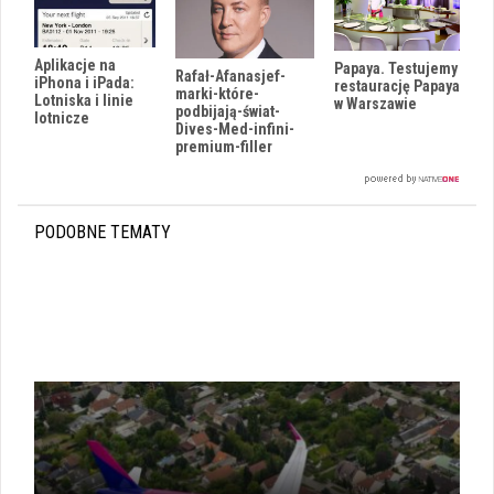
Aplikacje na
Papaya. Testujemy
Rafał-Afanasjef-
iPhona i iPada:
restaurację Papaya
marki-które-
Lotniska i linie
w Warszawie
podbijają-świat-
lotnicze
Dives-Med-infini-
premium-filler
PODOBNE TEMATY