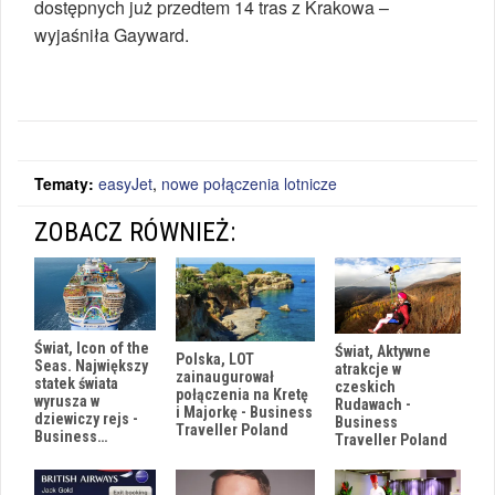
dostępnych już przedtem 14 tras z Krakowa –
wyjaśniła Gayward.
Tematy:
easyJet
,
nowe połączenia lotnicze
ZOBACZ RÓWNIEŻ:
Świat, Icon of the
Świat, Aktywne
Polska, LOT
Seas. Największy
atrakcje w
zainaugurował
statek świata
czeskich
połączenia na Kretę
wyrusza w
Rudawach -
i Majorkę - Business
dziewiczy rejs -
Business
Traveller Poland
Business…
Traveller Poland