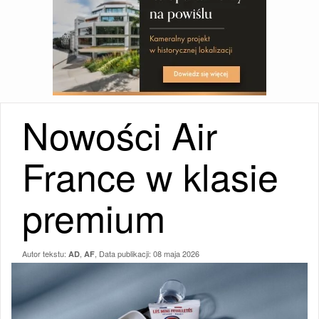
Nowości Air
France w klasie
premium
Autor tekstu:
,
, Data publikacji:
08 maja 2026
AD
AF