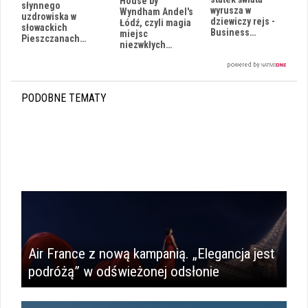
House by
słynnego
wyrusza w
Wyndham Andel's
uzdrowiska w
dziewiczy rejs -
Łódź, czyli magia
słowackich
Business…
miejsc
Pieszczanach…
niezwkłych…
PODOBNE TEMATY
i
Air France z nową kampanią. „Elegancja jest
podróżą” w odświeżonej odsłonie