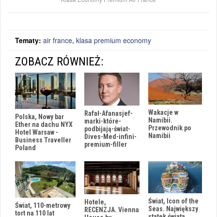
Tematy:
air france
,
klasa premium economy
ZOBACZ RÓWNIEŻ:
Wakacje w
Rafał-Afanasjef-
Polska, Nowy bar
Namibii.
marki-które-
Ether na dachu NYX
Przewodnik po
podbijają-świat-
Hotel Warsaw -
Namibii
Dives-Med-infini-
Business Traveller
premium-filler
Poland
Świat, Icon of the
Hotele,
Świat, 110-metrowy
Seas. Największy
RECENZJA. Vienna
tort na 110 lat
statek świata