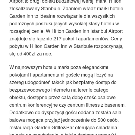
Airport to drugi obiekt budżetowej wersji marki Hilton
zlokalizowany Stanbule. Zdaniem władz marki hotele
Garden Inn to idealne rozwiązanie dla wszystkich
podróżnych poszukujących wysokiej klasy hotelu w
rozsądnej cenie. W Hilton Garden Inn Istanbul Airport
znajduje się łącznie 217 pokoi i apartamentów. Ceny
pobytu w Hilton Garden Inn w Stanbule rozpoczynają
się od 400zł za noc.
W najnowszym hotelu marki poza eleganckimi
pokojami i apartamentami goście mogą liczyć na
szereg udogodnień takich jak bezpłatny dostęp do
bezprzewodowego Internetu na terenie całego
obiektu, dostępne przez całą dobę sześciosalowe
centrum konferencyjne czy centrum fitness z basenem.
Dodatkowo do dyspozycji gości oddana została sala
balowa mogąca przyjąć jednocześnie do 500 osób,
restauracja Garden Grille&Bar oferująca śniadania i
kolacje na zamówienie, a także dostępny przez 24