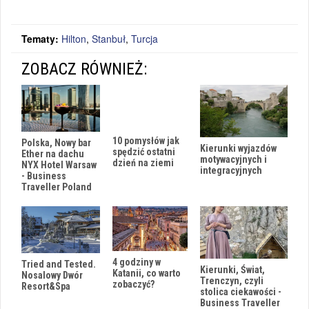
Tematy:
Hilton
,
Stanbuł
,
Turcja
ZOBACZ RÓWNIEŻ:
10 pomysłów jak
Polska, Nowy bar
Kierunki wyjazdów
spędzić ostatni
Ether na dachu
motywacyjnych i
dzień na ziemi
NYX Hotel Warsaw
integracyjnych
- Business
Traveller Poland
4 godziny w
Tried and Tested.
Kierunki, Świat,
Katanii, co warto
Nosalowy Dwór
Trenczyn, czyli
zobaczyć?
Resort&Spa
stolica ciekawości -
Business Traveller