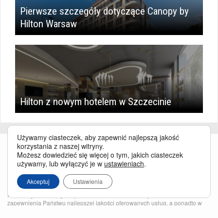
Pierwsze szczegóły dotyczące Canopy by
Hilton Warsaw
Hilton z nowym hotelem w Szczecinie
Używamy ciasteczek, aby zapewnić najlepszą jakość
korzystania z naszej witryny.
Możesz dowiedzieć się więcej o tym, jakich ciasteczek
używamy, lub wyłączyć je w
ustawieniach
.
Akceptuj
Ustawienia
Serwis BusinessTraveller.pl wykorzystuje pliki cookies
oraz inne
technologie o analogicznym charakterze, przede wszystkim w celu
zapewnienia Państwu najlepszej jakości oferowanych usług, a ponadto w
celach statystycznych i reklamowych. Korzystanie z serwisu oznacza, że pliki