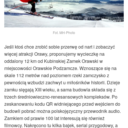
Fot. MH-Photo
Jeśli ktoś chce zrobić sobie przerwę od nart i zobaczyć
więcej atrakcji Orawy, proponujemy wycieczkę na
oddalony 12 km od Kubinskiej Zamek Orawski w
miejscowości Orawskie Podzamcze. Wznoszące się na
skale 112 metrów nad poziomem rzeki zamczysko z
pewnością wzbudzi zachwyt u miłośników historii. Dzieje
zamku sięgają XIII wieku, a sama budowla składa się z
trzech średniowieczno-renesansowych kompleksów. Po
zeskanowaniu kodu QR widniejącego przed wejściem do
budowli pobrać można polskojęzyczny przewodnik audio.
Zamkiem od prawie 100 lat interesują się również
filmowcy. Nakręcono tu kilka bajek, serial przygodowy, a