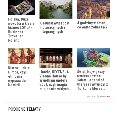
Polska, Duże
4 godziny w Katanii,
Kierunki wyjazdów
nowości w klasie
co warto zobaczyć?
motywacyjnych i
biznes LOT-u! -
integracyjnych
Business
Traveller
Poland
Kim są ludzie
Świat, Największy
Hotele, RECENZJA.
Himba, czyli
wycieczkowiec
Vienna House by
etniczna
świata Legend of
Wyndham Andel's
wyprawa do
the Seas wyruszył z
Łódź, czyli magia
Namibii
Turku na Morze…
miejsc niezwkłych…
PODOBNE TEMATY