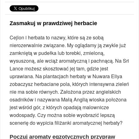
Zasmakuj w prawdziwej herbacie
Cejlon i herbata to nazwy, które są ze sobą
nierozerwalnie związane. My oglądamy ją zwykle już
zamkniętą w pudełka lub torebki, zmieloną,
wysuszoną, ale wciąż aromatyczną i pachnącą. Na Sri
Lance możesz skosztować jej tam, gdzie jest
uprawiana. Na plantacjach herbaty w Nuwara Eliya
zobaczysz herbaciane pola, których intensywna zieleń
nie ma sobie równych. Założona przez angielskich
osadników i nazywana Małą Anglią wioska położona
jest wśród gór, z których opadają malownicze
wodospady. Czy można sobie wyobrazić lepszą
scenerię do wypicia filiżanki aromatycznej herbaty?
Poczuj aromaty egzotycznych przypraw