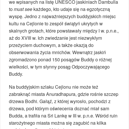
we wpisanych na listę UNESCO jaskiniach Dambulla
to
must see
każdego, kto udaje się na egzotyczną
wyspę. Jedno z najważniejszych buddyjskich miejsc
kultu na Cejlonie to zespół świątyń ukrytych w
skalnych grotach, które powstawały między I w. p.n.e.,
aż do XVIII w. Ich zwiedzanie jest niezwykłym
przeżyciem duchowym, a także okazją do
obserwowania życia mnichów. Wewnątrz jaskiń
zgromadzono ponad 150 posągów Buddy o różnej
wielkości, w tym słynny posąg Odpoczywającego
Buddy.
Na buddyjskim szlaku Cejlonu nie może też
zabraknąć miasta Anuradhapura, gdzie rośnie szczep
drzewa Bodhi. Gałąź, z której wyrosło, pochodzi z
drzewa, pod którym oświecenia doznać miał sam
Budda, a trafiła na Sri Lankę w III w. p.n.e. Wśród ruin
starożytnego miasta można się zagubić na kilka