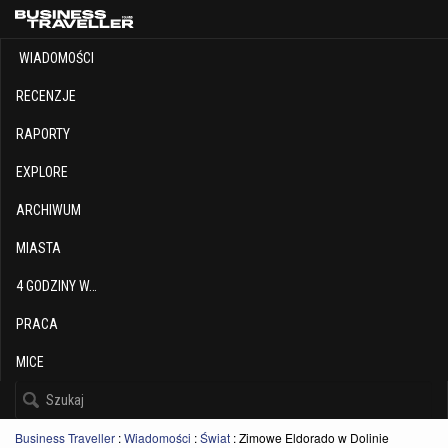
WIADOMOŚCI
RECENZJE
RAPORTY
EXPLORE
ARCHIWUM
MIASTA
4 GODZINY W…
PRACA
MICE
Business Traveller
:
Wiadomości
:
Świat
:
Zimowe Eldorado w Dolinie