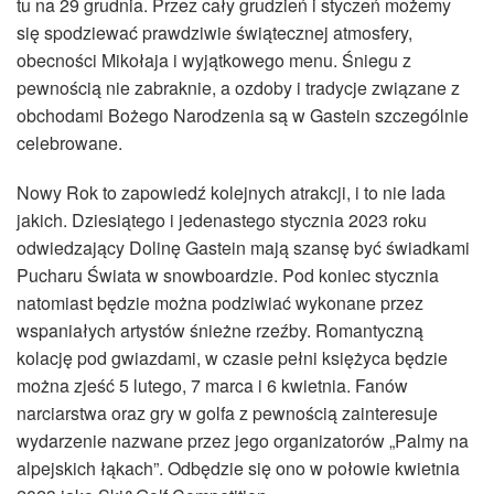
tu na 29 grudnia. Przez cały grudzień i styczeń możemy
się spodziewać prawdziwie świątecznej atmosfery,
obecności Mikołaja i wyjątkowego menu. Śniegu z
pewnością nie zabraknie, a ozdoby i tradycje związane z
obchodami Bożego Narodzenia są w Gastein szczególnie
celebrowane.
Nowy Rok to zapowiedź kolejnych atrakcji, i to nie lada
jakich. Dziesiątego i jedenastego stycznia 2023 roku
odwiedzający Dolinę Gastein mają szansę być świadkami
Pucharu Świata w snowboardzie. Pod koniec stycznia
natomiast będzie można podziwiać wykonane przez
wspaniałych artystów śnieżne rzeźby. Romantyczną
kolację pod gwiazdami, w czasie pełni księżyca będzie
można zjeść 5 lutego, 7 marca i 6 kwietnia. Fanów
narciarstwa oraz gry w golfa z pewnością zainteresuje
wydarzenie nazwane przez jego organizatorów „Palmy na
alpejskich łąkach”. Odbędzie się ono w połowie kwietnia