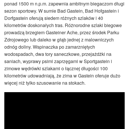
ponad 1500 m n.p.m. zapewnia ambitnym biegaczom długi
sezon sportowy. W sumie Bad Gastein, Bad Hofgastein i
Dorfgastein oferują siedem różnych szlaków i 40
kilometrów doskonałych tras. Różnorodne szlaki biegowe
prowadzą brzegiem Gasteiner Ache, przez środek Parku
Zdrojowego lub daleko w głąb jednej z malowniczych
odnóg doliny. Wspinaczka po zamarzniętych
wodospadach, dwa tory saneczkowe, przejażdżki na
saniach, wyprawy psimi zaprzęgami w Sportgastein i
zimowe wędrówki szlakami o łącznej długości 100
kilometrów udowadniają, że zima w Gastein oferuje dużo
więcej niż tylko szusowanie na stokach.