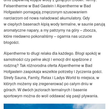
Felsentherme w Bad Gastein i Alpentherme w Bad
Hofgastein pomagają zmęczonym szusowaniem
narciarzom od nowa naładować akumulatory. Gdy
w ciepłych basenach kipią wody termalne, w saunie parują
aromatyczne napary, a my patrzymy na góry – zbocza,
które niedawno pokonaliśmy – ogarnia nas uczucie
błogości.
Alpentherme to długi relaks dla każdego. Błogi spokój w
samotności czy pełne akcji i emocji dni spędzone z
rodziną? Tak różnorodna oferta Alpentherme w Bad
Hofgastein zaspokaja wszelkie potrzeby i życzenia gości.
Strefy Sauna, Family, Relax i Ladys World to miejsca, w
których możemy się zregenerować po całym dniu w
górach. W dwóch jeziorach termalnych i basenie
sportowym można do woli oddawać się pasji pływania.