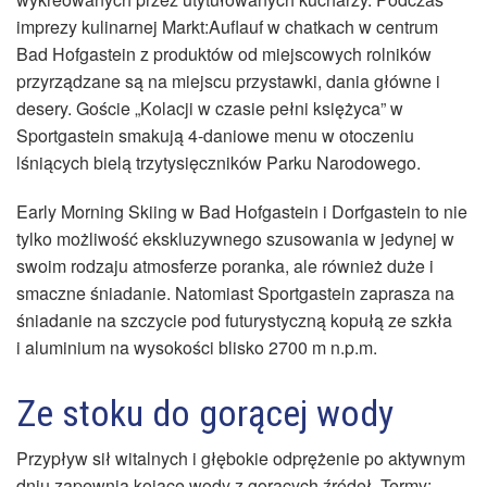
imprezy kulinarnej Markt:Auflauf w chatkach w centrum
Bad Hofgastein z produktów od miejscowych rolników
przyrządzane są na miejscu przystawki, dania główne i
desery. Goście „Kolacji w czasie pełni księżyca” w
Sportgastein smakują 4-daniowe menu w otoczeniu
lśniących bielą trzytysięczników Parku Narodowego.
Early Morning Skiing w Bad Hofgastein i Dorfgastein to nie
tylko możliwość ekskluzywnego szusowania w jedynej w
swoim rodzaju atmosferze poranka, ale również duże i
smaczne śniadanie. Natomiast Sportgastein zaprasza na
śniadanie na szczycie pod futurystyczną kopułą ze szkła
i aluminium na wysokości blisko 2700 m n.p.m.
Ze stoku do gorącej wody
Przypływ sił witalnych i głębokie odprężenie po aktywnym
dniu zapewnią kojące wody z gorących źródeł. Termy: