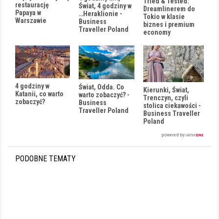
Tried & Tested:
restaurację
Świat, 4 godziny w
Dreamlinerem do
Papaya w
…Heraklionie -
Tokio w klasie
Warszawie
Business
biznes i premium
Traveller Poland
economy
4 godziny w
Świat, Odda. Co
Kierunki, Świat,
Katanii, co warto
warto zobaczyć? -
Trenczyn, czyli
zobaczyć?
Business
stolica ciekawości -
Traveller Poland
Business Traveller
Poland
PODOBNE TEMATY