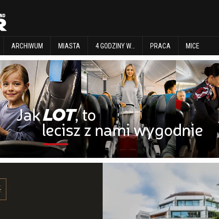
EXPLORE
ARCHIWUM
MIASTA
4 GODZINY W…
PRACA
MICE
ARCHIWUM
MIASTA
4 GODZINY W…
PRACA
MICE