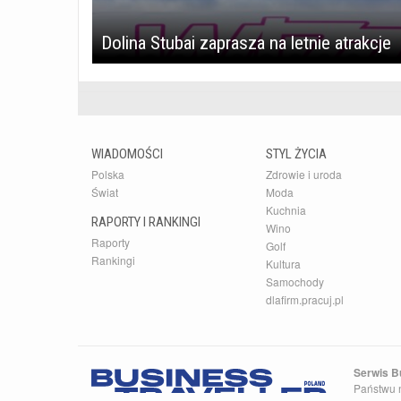
Dolina Stubai zaprasza na letnie atrakcje
WIADOMOŚCI
STYL ŻYCIA
Polska
Zdrowie i uroda
Świat
Moda
Kuchnia
RAPORTY I RANKINGI
Wino
Raporty
Golf
Rankingi
Kultura
Samochody
dlafirm.pracuj.pl
Serwis Bu
Państwu n