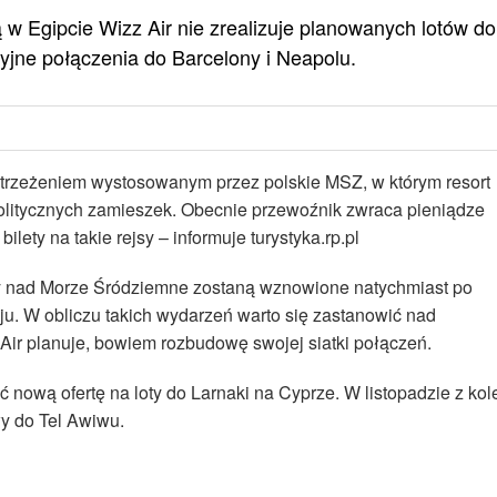
ą w Egipcie Wizz Air nie zrealizuje planowanych lotów do
yjne połączenia do Barcelony i Neapolu.
trzeżeniem wystosowanym przez polskie MSZ, w którym resort
politycznych zamieszek. Obecnie przewoźnik zwraca pieniądze
lety na takie rejsy – informuje turystyka.rp.pl
oty nad Morze Śródziemne zostaną wznowione natychmiast po
raju. W obliczu takich wydarzeń warto się zastanowić nad
Air planuje, bowiem rozbudowę swojej siatki połączeń.
nową ofertę na loty do Larnaki na Cyprze. W listopadzie z kol
y do Tel Awiwu.