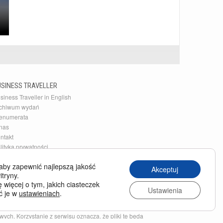
USINESS TRAVELLER
siness Traveller in English
chiwum wydań
enumerata
nas
ntakt
lityka prywatności
aby zapewnić najlepszą jakość
Akceptuj
itryny.
 więcej o tym, jakich ciasteczek
Ustawienia
ć je w
ustawieniach
.
nym charakterze, przede wszystkim w celu zapewnienia
ych. Korzystanie z serwisu oznacza, że pliki te będą