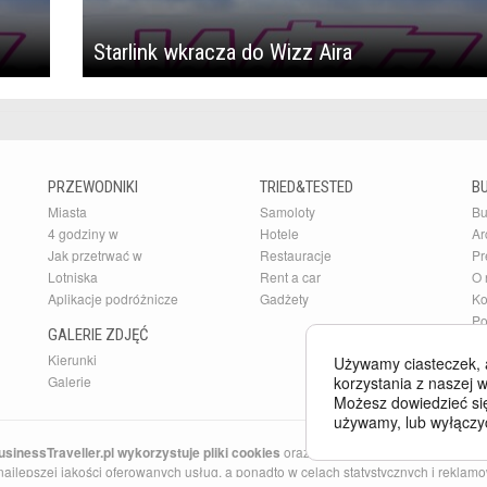
Starlink wkracza do Wizz Aira
PRZEWODNIKI
TRIED&TESTED
B
Miasta
Samoloty
Bu
4 godziny w
Hotele
Ar
Jak przetrwać w
Restauracje
Pr
Lotniska
Rent a car
O 
Aplikacje podróżnicze
Gadżety
Ko
Po
GALERIE ZDJĘĆ
Kierunki
Używamy ciasteczek, 
korzystania z naszej w
Galerie
Możesz dowiedzieć się
używamy, lub wyłączy
sinessTraveller.pl wykorzystuje pliki cookies
oraz inne technologie o analogicz
ajlepszej jakości oferowanych usług, a ponadto w celach statystycznych i reklamow