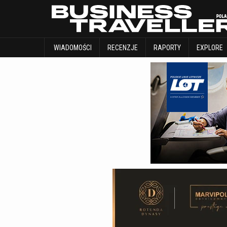
WIADOMOŚCI
RECENZJE
RAPORTY
WIADOMOŚCI
RECENZJE
RAPORTY
EXPLORE