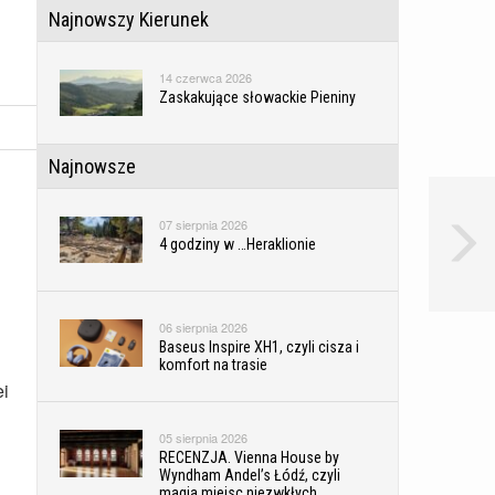
Najnowszy Kierunek
14 czerwca 2026
Zaskakujące słowackie Pieniny
Najnowsze
07 sierpnia 2026
4 godziny w …Heraklionie
06 sierpnia 2026
Baseus Inspire XH1, czyli cisza i
komfort na trasie
ei
05 sierpnia 2026
RECENZJA. Vienna House by
Wyndham Andel’s Łódź, czyli
magia miejsc niezwkłych