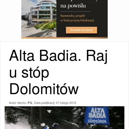
Alta Badia. Raj
u stóp
Dolomitów
Autor tekstu:
, Data publikacji:
07 lutego 2012
FG