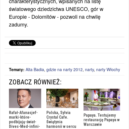
charakterystycznych, wpisanych na listę
światowego dziedzictwa UNESCO, gór w
Europie - Dolomitów - pozwoli na chwilę
zadumy.
Tematy:
Alta Badia
,
gdzie na narty 2012
,
narty
,
narty Włochy
ZOBACZ RÓWNIEŻ:
Polska, Sylvia
Rafał-Afanasjef-
Papaya. Testujemy
Crystal Cafe.
marki-które-
restaurację Papaya w
Świątynia
podbijają-świat-
Warszawie
harmonii w sercu
Dives-Med-infini-