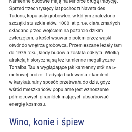
Kamienne budowle mają na Minorce długą tradycję.
Sprzed trzech tysięcy lat pochodzi Naveta des
Tudons, kopulasty grobowiec, w którym znaleziono
szczątki stu szkieletów. 1000 lat p.n.e. ciała zmarłych
składano przed wejściem na pożarcie dzikim
zwierzętom, a kości wsuwano potem przez wąski
otwór do wnętrza grobowca. Przemieszane leżały tam
do 1975 roku, kiedy budowla została odkryta. Wielką
atrakcją historyczną są też kamienne megalityczne
Torralba Taula wyglądające jak kamienny stół na 5-
metrowej nodze. Tradycja budowania z kamieni
w karykaturalny sposób przetrwała do dziś, gdyż
wśród mieszkańców popularne jest wznoszenie
półmetrowych piramidek mających absorbować
energię kosmosu.
Wino, konie i śpiew