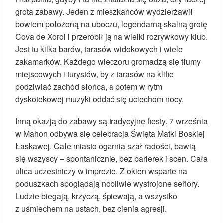
grota zabawy. Jeden z mieszkańców wydzierżawił
bowiem położoną na uboczu, legendarną skalną grotę
Cova de Xoroi i przerobił ją na wielki rozrywkowy klub.
Jest tu kilka barów, tarasów widokowych i wiele
zakamarków. Każdego wieczoru gromadzą się tłumy
miejscowych i turystów, by z tarasów na klifie
podziwiać zachód słońca, a potem w rytm
dyskotekowej muzyki oddać się uciechom nocy.
Inną okazją do zabawy są tradycyjne fiesty. 7 września
w Mahon odbywa się celebracja Święta Matki Boskiej
Łaskawej. Całe miasto ogarnia szał radości, bawią
się wszyscy – spontanicznie, bez barierek i scen. Cała
ulica uczestniczy w imprezie. Z okien wsparte na
poduszkach spoglądają nobliwie wystrojone señory.
Ludzie biegają, krzyczą, śpiewają, a wszystko
z uśmiechem na ustach, bez cienia agresji.