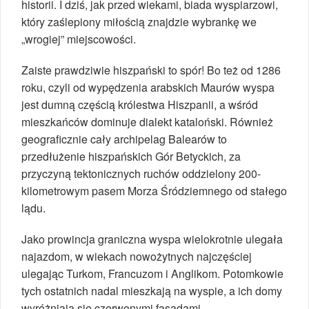
historii. I dziś, jak przed wiekami, biada wyspiarzowi,
który zaślepiony miłością znajdzie wybrankę we
„wrogiej” miejscowości.
Zaiste prawdziwie hiszpański to spór! Bo też od 1286
roku, czyli od wypędzenia arabskich Maurów wyspa
jest dumną częścią królestwa Hiszpanii, a wśród
mieszkańców dominuje dialekt kataloński. Również
geograficznie cały archipelag Balearów to
przedłużenie hiszpańskich Gór Betyckich, za
przyczyną tektonicznych ruchów oddzielony 200-
kilometrowym pasem Morza Śródziemnego od stałego
lądu.
Jako prowincja graniczna wyspa wielokrotnie ulegała
najazdom, w wiekach nowożytnych najczęściej
ulegając Turkom, Francuzom i Anglikom. Potomkowie
tych ostatnich nadal mieszkają na wyspie, a ich domy
wyróżniają się czerwonymi fasadami.