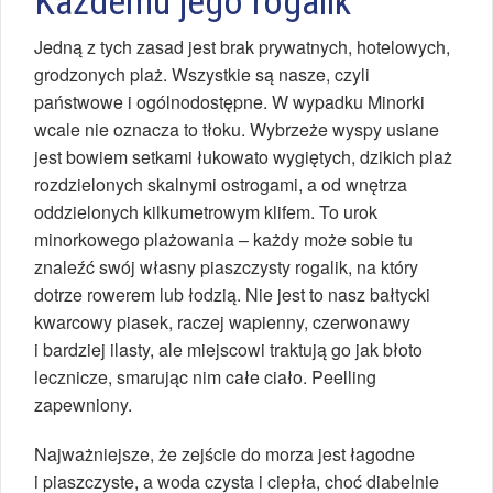
Każdemu jego rogalik
Jedną z tych zasad jest brak prywatnych, hotelowych,
grodzonych plaż. Wszystkie są nasze, czyli
państwowe i ogólnodostępne. W wypadku Minorki
wcale nie oznacza to tłoku. Wybrzeże wyspy usiane
jest bowiem setkami łukowato wygiętych, dzikich plaż
rozdzielonych skalnymi ostrogami, a od wnętrza
oddzielonych kilkumetrowym klifem. To urok
minorkowego plażowania – każdy może sobie tu
znaleźć swój własny piaszczysty rogalik, na który
dotrze rowerem lub łodzią. Nie jest to nasz bałtycki
kwarcowy piasek, raczej wapienny, czerwonawy
i bardziej ilasty, ale miejscowi traktują go jak błoto
lecznicze, smarując nim całe ciało. Peelling
zapewniony.
Najważniejsze, że zejście do morza jest łagodne
i piaszczyste, a woda czysta i ciepła, choć diabelnie