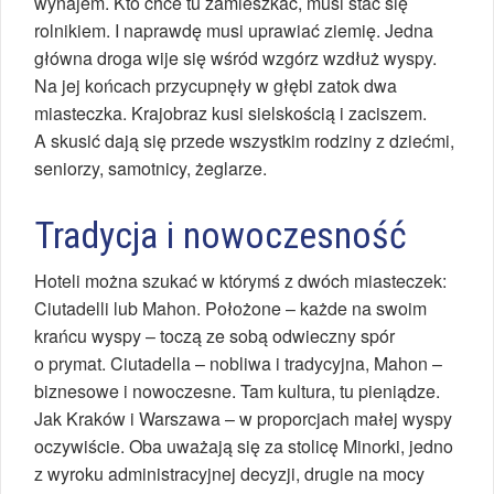
wynajem. Kto chce tu zamieszkać, musi stać się
rolnikiem. I naprawdę musi uprawiać ziemię. Jedna
główna droga wije się wśród wzgórz wzdłuż wyspy.
Na jej końcach przycupnęły w głębi zatok dwa
miasteczka. Krajobraz kusi sielskością i zaciszem.
A skusić dają się przede wszystkim rodziny z dziećmi,
seniorzy, samotnicy, żeglarze.
Tradycja i nowoczesność
Hoteli można szukać w którymś z dwóch miasteczek:
Ciutadelli lub Mahon. Położone – każde na swoim
krańcu wyspy – toczą ze sobą odwieczny spór
o prymat. Ciutadella – nobliwa i tradycyjna, Mahon –
biznesowe i nowoczesne. Tam kultura, tu pieniądze.
Jak Kraków i Warszawa – w proporcjach małej wyspy
oczywiście. Oba uważają się za stolicę Minorki, jedno
z wyroku administracyjnej decyzji, drugie na mocy