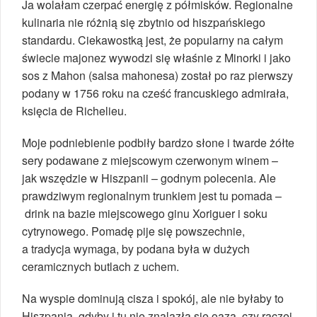
Ja wolałam czerpać energię z półmisków. Regionalne
kulinaria nie różnią się zbytnio od hiszpańskiego
standardu. Ciekawostką jest, że popularny na całym
świecie majonez wywodzi się właśnie z Minorki i jako
sos z Mahon (salsa mahonesa) został po raz pierwszy
podany w 1756 roku na cześć francuskiego admirała,
księcia de Richelieu.
Moje podniebienie podbiły bardzo słone i twarde żółte
sery podawane z miejscowym czerwonym winem –
jak wszędzie w Hiszpanii – godnym polecenia. Ale
prawdziwym regionalnym trunkiem jest tu pomada –
drink na bazie miejscowego ginu Xoriguer i soku
cytrynowego. Pomadę pije się powszechnie,
a tradycja wymaga, by podana była w dużych
ceramicznych butlach z uchem.
Na wyspie dominują cisza i spokój, ale nie byłaby to
Hiszpania, gdyby i tu nie znalazła się oaza, czy raczej