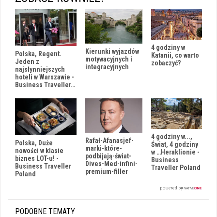
4 godziny w
Kierunki wyjazdów
Polska, Regent.
Katanii, co warto
motywacyjnych i
Jeden z
zobaczyć?
integracyjnych
najsłynniejszych
hoteli w Warszawie -
Business Traveller…
4 godziny w...,
Rafał-Afanasjef-
Polska, Duże
Świat, 4 godziny
marki-które-
nowości w klasie
w …Heraklionie -
podbijają-świat-
biznes LOT-u! -
Business
Dives-Med-infini-
Business Traveller
Traveller Poland
premium-filler
Poland
PODOBNE TEMATY