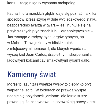
komunikację między wyspami archipelagu.
Fauna i flora morskich głębin daje się poznać na kilka
sposobów: przez szybę w dnie wycieczkowego statku,
bezpośrednio twarzą w twarz – jeśli nurkuje się na
przybrzeżnych płyciznach lub… organoleptycznie –
korzystając z tradycyjnych targów rybnych, np.
w Mahon. Tu wejdziemy w bliski kontakt
z miejscowymi homarami, dla których wpada na
wyspę król Juan Carlos, drapieżnymi skorpenami z
jadowitymi kolcami czy smakowitymi rybami gallo.
Kamienny świat
Morze to lazur, zaś wnętrze wyspy to ciepły koloryt
wapiennej żółci. W folderach co prawda wyspie
nadaje się przydomek „zielona”, ale letnie susze
powodują, że zdecydowanie przeważają barwy ziemi