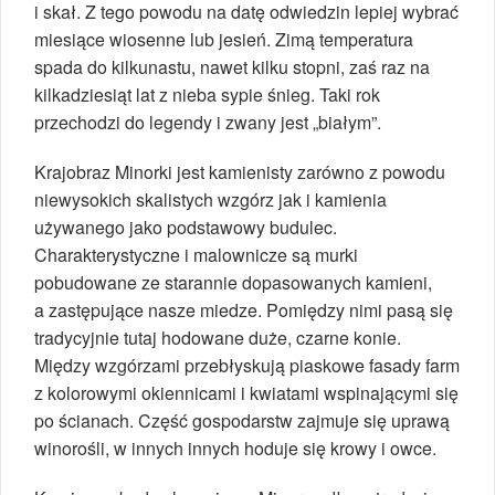
i skał. Z tego powodu na datę odwiedzin lepiej wybrać
miesiące wiosenne lub jesień. Zimą temperatura
spada do kilkunastu, nawet kilku stopni, zaś raz na
kilkadziesiąt lat z nieba sypie śnieg. Taki rok
przechodzi do legendy i zwany jest „białym”.
Krajobraz Minorki jest kamienisty zarówno z powodu
niewysokich skalistych wzgórz jak i kamienia
używanego jako podstawowy budulec.
Charakterystyczne i malownicze są murki
pobudowane ze starannie dopasowanych kamieni,
a zastępujące nasze miedze. Pomiędzy nimi pasą się
tradycyjnie tutaj hodowane duże, czarne konie.
Między wzgórzami przebłyskują piaskowe fasady farm
z kolorowymi okiennicami i kwiatami wspinającymi się
po ścianach. Część gospodarstw zajmuje się uprawą
winorośli, w innych innych hoduje się krowy i owce.