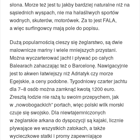
słona. Morze też jest tu jakby bardziej naturalne niż na
sąsiednich wyspach, nie ma hałaśliwych sportów
wodnych, skuterów, motorówek. Za to jest FALA,
a więc surfingowcy mają pole do popisu.
Dużą popularnością cieszy się żeglarstwo, są dwie
malownicze mariny i wiele mniejszych przystani.
Można wyczarterować jacht i pływać po całych
Balearach zahaczając też o Barcelonę. Nawigacyjnie
jest to akwen łatwiejszy niż Adriatyk czy morze
Egejskie, a ceny podobne. Tygodniowy czarter jachtu
dla 7–8 osób można zamknąć kwotą 1200 euro.
Zresztą łodzie nie rażą tu swoim przepychem, jak
w „nowobogackich” portach, więc polski wilk morski
czuje się swojsko. Dla niewtajemniczonych
w żeglarskie arkana do dyspozycji są kajaki, licznie
pływające we wszystkich zatokach, a także
wycieczkowe statki i promy zapewniające