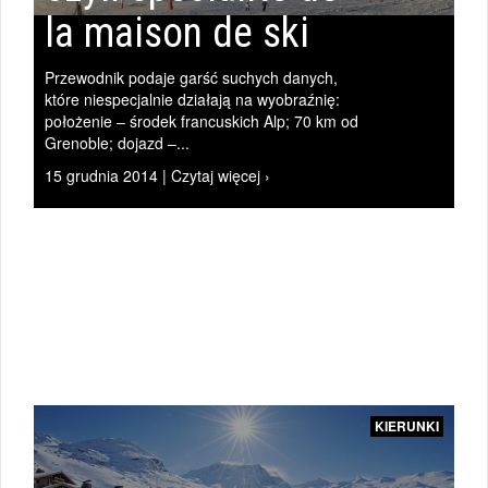
la maison de ski
Przewodnik podaje garść suchych danych,
|
które niespecjalnie działają na wyobraźnię:
położenie – środek francuskich Alp; 70 km od
i
Grenoble; dojazd –...
15 grudnia 2014 | Czytaj więcej ›
KIERUNKI
|
KIERUNKI