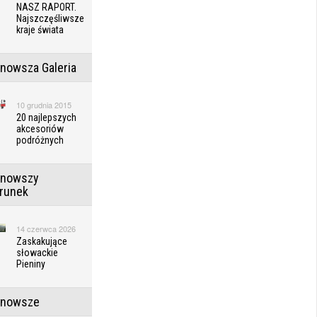
NASZ RAPORT.
Najszczęśliwsze
kraje świata
jnowsza Galeria
10 grudnia 2015
20 najlepszych
akcesoriów
podróżnych
jnowszy
erunek
14 czerwca 2026
Zaskakujące
słowackie
Pieniny
jnowsze