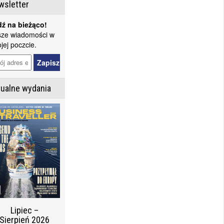
wsletter
ź na bieżąco!
ze wiadomości w
jej poczcie.
tualne wydania
Lipiec –
Sierpień 2026