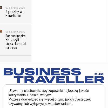
07 sierpnia 2026
4 godziny w …
Heraklionie
06 sierpnia 2026
Baseus Inspire
XH1, czyli
cisza i komfort
na trasie
05 sierpnia 2026
RECENZJA.
Vienna House
by Wyndham
Andel’s Łódź,
czyli magia
miejsc
Serwis BusinessTraveller.pl wykorzystuje pliki cookies
oraz inne
Używamy ciasteczek, aby zapewnić najlepszą jakość
niezwkłych
technologie o analogicznym charakterze, przede wszystkim w celu
korzystania z naszej witryny.
zapewnienia Państwu najlepszej jakości oferowanych usług, a ponadto w
Możesz dowiedzieć się więcej o tym, jakich ciasteczek
celach statystycznych i reklamowych. Korzystanie z serwisu oznacza, że pliki
używamy, lub wyłączyć je w
ustawieniach
.
te będą zapisywane w Państwa komputerze. Więcej na temat
plików cookies
.