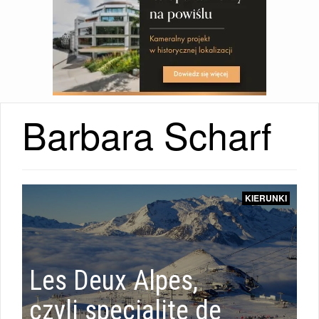
Barbara Scharf
KIERUNKI
KIERUNKI
|
Les Deux Alpes,
HOTELE
czyli specialite de