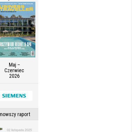
Maj –
Czerwiec
2026
jnowszy raport
02 listopada 2025