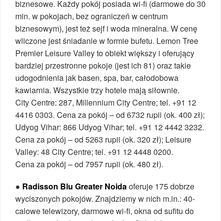
biznesowe. Każdy pokój posiada wi-fi (darmowe do 30
min. w pokojach, bez ograniczeń w centrum
biznesowym), jest też sejf i woda mineralna. W cenę
wliczone jest śniadanie w formie bufetu. Lemon Tree
Premier Leisure Valley to obiekt większy i oferujący
bardziej przestronne pokoje (jest ich 81) oraz takie
udogodnienia jak basen, spa, bar, całodobowa
kawiarnia. Wszystkie trzy hotele mają siłownie.
City Centre: 287, Millennium City Centre; tel. +91 12
4416 0303. Cena za pokój – od 6732 rupii (ok. 400 zł);
Udyog Vihar: 866 Udyog Vihar; tel. +91 12 4442 3232.
Cena za pokój – od 5263 rupii (ok. 320 zł); Leisure
Valley: 48 City Centre; tel. +91 12 4448 0200.
Cena za pokój – od 7957 rupii (ok. 480 zł).
●
Radisson Blu Greater Noida
oferuje 175 dobrze
wyciszonych pokojów. Znajdziemy w nich m.in.: 40-
calowe telewizory, darmowe wi-fi, okna od sufitu do