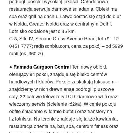
podłogi, pościel wysokiej jakości. Całodobowa
restauracja serwuje darmowe śniadania. Obiekt ma
spa oraz grill na dachu. Łatwo dostać się stąd do biur
w Noida, Greater Noida oraz w centralnym Delhi.
Lotnisko oddalone jest o 45 km.
C-8, Site IV, Second Cross Avenue Road; tel +91 12
0451 7777; radissonblu.com, cena za pokój – od 5999
rupii (ok. 360 zł).
●
Ramada Gurgaon Central
Ten nowy obiekt,
oferujący 94 pokoi, znajduje się blisko centrów
handlowych i klubów. Pokoje zaskakują luksusem –
znajdziemy w nich drewnianąe podłogi, pluszowe
sofy, 32-calowe telewizory LCD, darmowe wi-fi oraz
wieczorny serwis (ścielenie łóżka). W cenie pokoju
obfite śniadanie w formie bufetu oraz transfery na
i z lotniska. Na terenie znajduje się także kawiarnia,
restauracja orientalna, bar, spa, centrum fitness oraz