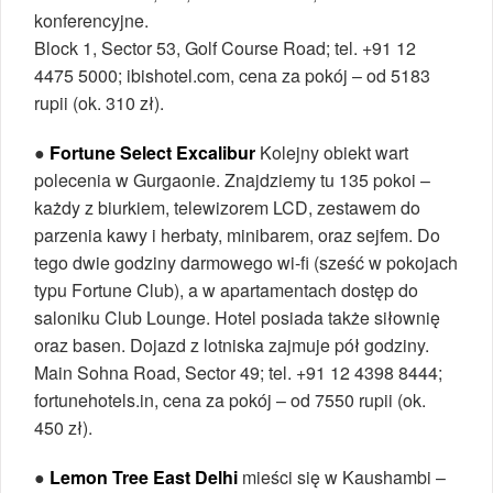
konferencyjne.
Block 1, Sector 53, Golf Course Road; tel. +91 12
4475 5000; ibishotel.com, cena za pokój – od 5183
rupii (ok. 310 zł).
●
Fortune Select Excalibur
Kolejny obiekt wart
polecenia w Gurgaonie. Znajdziemy tu 135 pokoi –
każdy z biurkiem, telewizorem LCD, zestawem do
parzenia kawy i herbaty, minibarem, oraz sejfem. Do
tego dwie godziny darmowego wi-fi (sześć w pokojach
typu Fortune Club), a w apartamentach dostęp do
saloniku Club Lounge. Hotel posiada także siłownię
oraz basen. Dojazd z lotniska zajmuje pół godziny.
Main Sohna Road, Sector 49; tel. +91 12 4398 8444;
fortunehotels.in, cena za pokój – od 7550 rupii (ok.
450 zł).
●
Lemon Tree East Delhi
mieści się w Kaushambi –