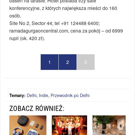
basen na tarasie. Hotel posiada trzy sale
konferencyjne, z których największa mieści do 160
osób.
Site No 2, Sector 44; tel +91 124488 6400;
ramadagurgaoncentral.com, cena za pokój – od 6999
rupii (ok. 420 zł).
1
2
3
Tematy:
Delhi
,
Indie
,
Przewodnik po Delhi
ZOBACZ RÓWNIEŻ: