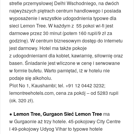
strefie przemysłowej Delhi Wschodniego, na dwóch
najwyższych piętrach centrum handlowego i posiada
wyposażenie i wszystkie udogodnienia typowe dla
sieci Lemon Tree. W każdym z 55 pokoi wi-fi jest
darmowe przez 30 minut (potem 160 rupii/9 zł za
godzinę). W centrum biznesowym dostęp do internetu
jest darmowy. Hotel ma także pokoje
z udogodnieniami dla kobiet, kawiarnię, siłownię oraz
basen. Śniadanie jest wliczone w cenę i serwowane
w formie bufetu. Warto pamiętać, iż w hotelu nie
podaje się alkoholu.
Plot No 1, Kaushambi; tel. +91 12 0442 3232;
lemontreehotels.com, cena za pokój – od 5283 rupii
(ok. 320 zł).
●
Lemon Tree, Gurgaon Sieć Lemon Tree
ma
w Gurgaonie aż trzy hotele. 45-pokojowy City Centre
i 49-pokojowy Udyog Vihar to typowe hotele